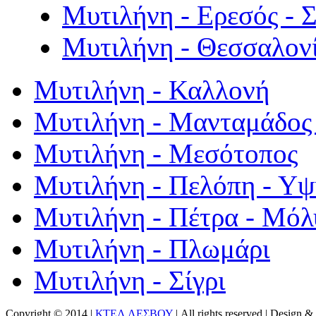
Μυτιλήνη - Ερεσός - 
Μυτιλήνη - Θεσσαλον
Μυτιλήνη - Καλλονή
Μυτιλήνη - Μανταμάδος 
Μυτιλήνη - Μεσότοπος
Μυτιλήνη - Πελόπη - Υ
Μυτιλήνη - Πέτρα - Μόλ
Μυτιλήνη - Πλωμάρι
Μυτιλήνη - Σίγρι
Copyright © 2014 |
ΚΤΕΛ ΛΕΣΒΟΥ
| All rights reserved | Design
& 