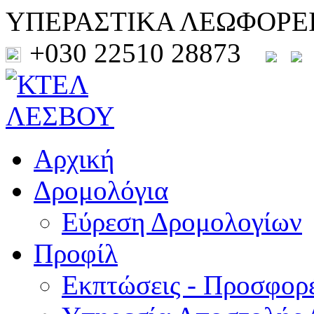
ΥΠΕΡΑΣΤΙΚΑ ΛΕΩΦΟΡΕ
+030 22510 28873
Αρχική
Δρομολόγια
Εύρεση Δρομολογίων
Προφίλ
Εκπτώσεις - Προσφορ