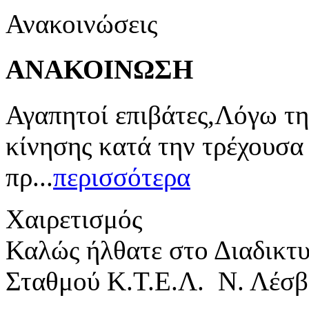
Ανακοινώσεις
ΑΝΑΚΟΙΝΩΣΗ
Αγαπητοί επιβάτες,Λόγω τη
κίνησης κατά την τρέχουσα
πρ...
περισσότερα
Χαιρετισμός
Καλώς ήλθατε στο Διαδικτ
Σταθμού Κ.Τ.Ε.Λ. Ν. Λέσβ