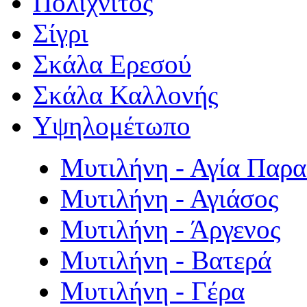
Πολιχνίτος
Σίγρι
Σκάλα Ερεσού
Σκάλα Καλλονής
Υψηλομέτωπο
Μυτιλήνη - Αγία Παρ
Μυτιλήνη - Αγιάσος
Μυτιλήνη - Άργενος
Μυτιλήνη - Βατερά
Μυτιλήνη - Γέρα