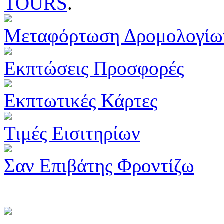
TOURS
.
Μεταφόρτωση Δρομολογίω
Εκπτώσεις Προσφορές
Εκπτωτικές Κάρτες
Τιμές Εισιτηρίων
Σαν Επιβάτης Φροντίζω