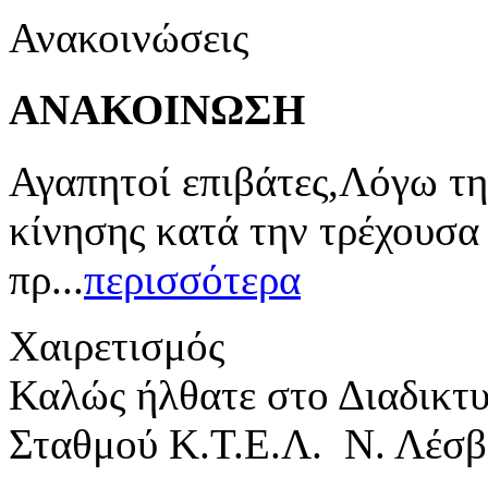
Ανακοινώσεις
ΑΝΑΚΟΙΝΩΣΗ
Αγαπητοί επιβάτες,Λόγω τη
κίνησης κατά την τρέχουσα
πρ...
περισσότερα
Χαιρετισμός
Καλώς ήλθατε στο Διαδικτ
Σταθμού Κ.Τ.Ε.Λ. Ν. Λέσβ