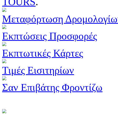
TOURS
.
Μεταφόρτωση Δρομολογίω
Εκπτώσεις Προσφορές
Εκπτωτικές Κάρτες
Τιμές Εισιτηρίων
Σαν Επιβάτης Φροντίζω