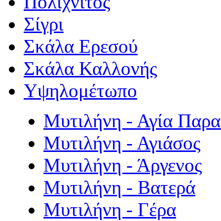
Πολιχνίτος
Σίγρι
Σκάλα Ερεσού
Σκάλα Καλλονής
Υψηλομέτωπο
Μυτιλήνη - Αγία Παρ
Μυτιλήνη - Αγιάσος
Μυτιλήνη - Άργενος
Μυτιλήνη - Βατερά
Μυτιλήνη - Γέρα