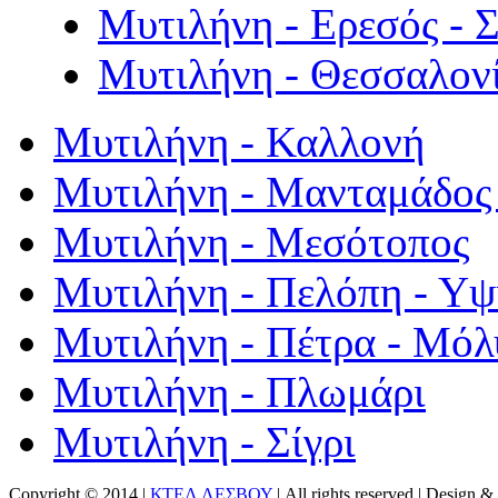
Μυτιλήνη - Ερεσός - 
Μυτιλήνη - Θεσσαλον
Μυτιλήνη - Καλλονή
Μυτιλήνη - Μανταμάδος 
Μυτιλήνη - Μεσότοπος
Μυτιλήνη - Πελόπη - Υ
Μυτιλήνη - Πέτρα - Μόλ
Μυτιλήνη - Πλωμάρι
Μυτιλήνη - Σίγρι
Copyright © 2014 |
ΚΤΕΛ ΛΕΣΒΟΥ
| All rights reserved | Design
& 