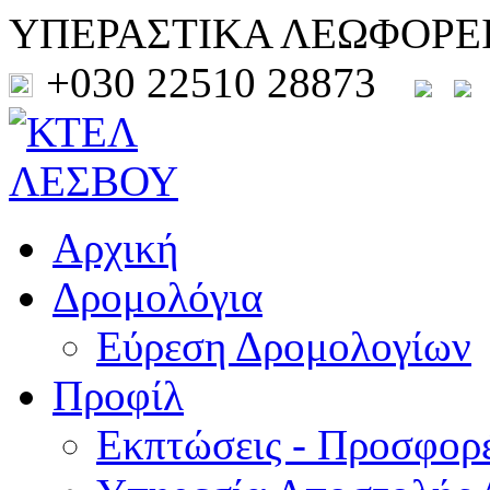
ΥΠΕΡΑΣΤΙΚΑ ΛΕΩΦΟΡΕ
+030 22510 28873
Αρχική
Δρομολόγια
Εύρεση Δρομολογίων
Προφίλ
Εκπτώσεις - Προσφορ