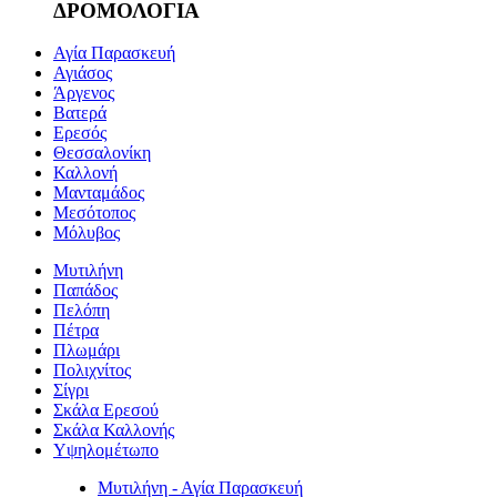
ΔΡΟΜΟΛΟΓΙΑ
Αγία Παρασκευή
Αγιάσος
Άργενος
Βατερά
Ερεσός
Θεσσαλονίκη
Καλλονή
Μανταμάδος
Μεσότοπος
Μόλυβος
Μυτιλήνη
Παπάδος
Πελόπη
Πέτρα
Πλωμάρι
Πολιχνίτος
Σίγρι
Σκάλα Ερεσού
Σκάλα Καλλονής
Υψηλομέτωπο
Μυτιλήνη - Αγία Παρασκευή