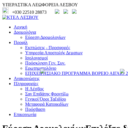
ΥΠΕΡΑΣΤΙΚΑ ΛΕΩΦΟΡΕΙΑ ΛΕΣΒΟΥ
+030 22510 28873
Αρχική
Δρομολόγια
Εύρεση Δρομολογίων
Προφίλ
Εκπτώσεις - Προσφορές
Υπηρεσία Αποστολής Δεματων
Ισολογισμοί
Πρόσκληση Γεν. Συν.
Ερωτηματολόγιο
ΕΠΙΧΕΙΡΗΣΙΑΚΟ ΠΡΟΓΡΑΜΜΑ ΒΟΡΕΙΟ ΑΙΓΑΙΟ 20
Ανακοινώσεις
Πληροφορίες
Η Λέσβος
Σαν Επιβάτης Φροντίζω
Γενικοί Όροι Ταξιδίου
Μεταφορά Κατοικιδίων
Πρόσβαση
Επικοινωνία