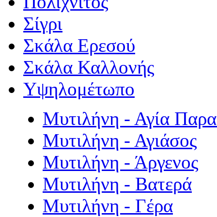
Πολιχνίτος
Σίγρι
Σκάλα Ερεσού
Σκάλα Καλλονής
Υψηλομέτωπο
Μυτιλήνη - Αγία Παρ
Μυτιλήνη - Αγιάσος
Μυτιλήνη - Άργενος
Μυτιλήνη - Βατερά
Μυτιλήνη - Γέρα