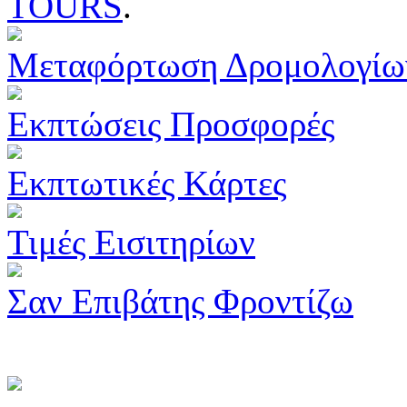
TOURS
.
Μεταφόρτωση Δρομολογίω
Εκπτώσεις Προσφορές
Εκπτωτικές Κάρτες
Τιμές Εισιτηρίων
Σαν Επιβάτης Φροντίζω