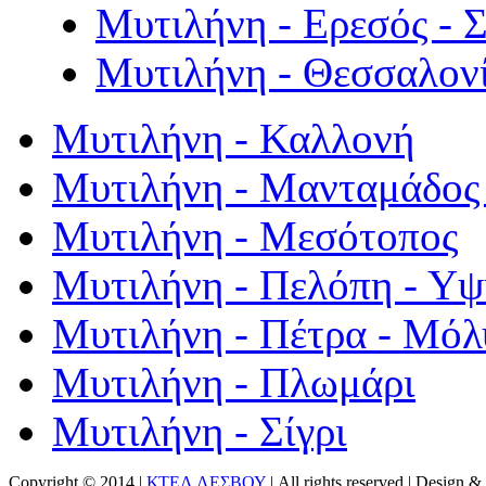
Μυτιλήνη - Ερεσός - 
Μυτιλήνη - Θεσσαλον
Μυτιλήνη - Καλλονή
Μυτιλήνη - Μανταμάδος 
Μυτιλήνη - Μεσότοπος
Μυτιλήνη - Πελόπη - Υ
Μυτιλήνη - Πέτρα - Μόλ
Μυτιλήνη - Πλωμάρι
Μυτιλήνη - Σίγρι
Copyright © 2014 |
ΚΤΕΛ ΛΕΣΒΟΥ
| All rights reserved | Design
& 