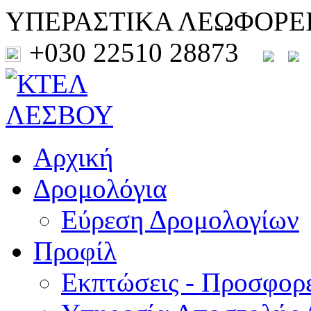
ΥΠΕΡΑΣΤΙΚΑ ΛΕΩΦΟΡΕ
+030 22510 28873
Αρχική
Δρομολόγια
Εύρεση Δρομολογίων
Προφίλ
Εκπτώσεις - Προσφορ