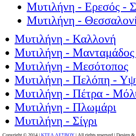
Μυτιλήνη - Ερεσός - 
Μυτιλήνη - Θεσσαλον
Μυτιλήνη - Καλλονή
Μυτιλήνη - Μανταμάδος 
Μυτιλήνη - Μεσότοπος
Μυτιλήνη - Πελόπη - Υ
Μυτιλήνη - Πέτρα - Μόλ
Μυτιλήνη - Πλωμάρι
Μυτιλήνη - Σίγρι
Copyright © 2014 |
ΚΤΕΛ ΛΕΣΒΟΥ
| All rights reserved | Design
& 