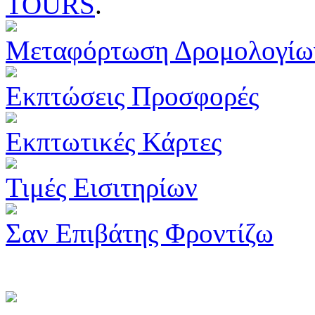
TOURS
.
Μεταφόρτωση Δρομολογίω
Εκπτώσεις Προσφορές
Εκπτωτικές Κάρτες
Τιμές Εισιτηρίων
Σαν Επιβάτης Φροντίζω