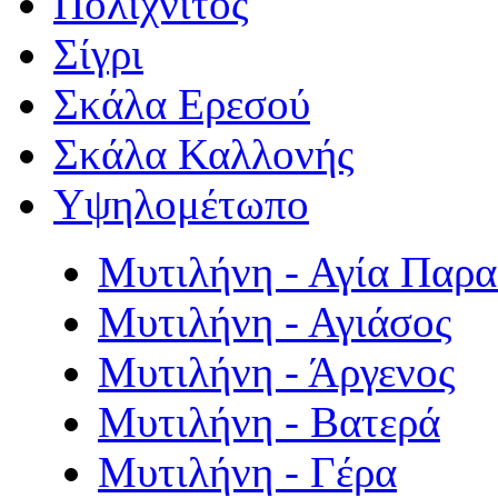
Πολιχνίτος
Σίγρι
Σκάλα Ερεσού
Σκάλα Καλλονής
Υψηλομέτωπο
Μυτιλήνη - Αγία Παρ
Μυτιλήνη - Αγιάσος
Μυτιλήνη - Άργενος
Μυτιλήνη - Βατερά
Μυτιλήνη - Γέρα