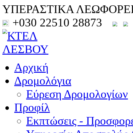
ΥΠΕΡΑΣΤΙΚΑ ΛΕΩΦΟΡΕ
+030 22510 28873
Αρχική
Δρομολόγια
Εύρεση Δρομολογίων
Προφίλ
Εκπτώσεις - Προσφορ