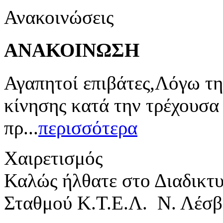
Ανακοινώσεις
ΑΝΑΚΟΙΝΩΣΗ
Αγαπητοί επιβάτες,Λόγω τη
κίνησης κατά την τρέχουσα
πρ...
περισσότερα
Χαιρετισμός
Καλώς ήλθατε στο Διαδικτ
Σταθμού Κ.Τ.Ε.Λ. Ν. Λέσβ