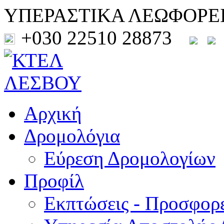
ΥΠΕΡΑΣΤΙΚΑ ΛΕΩΦΟΡΕ
+030 22510 28873
Αρχική
Δρομολόγια
Εύρεση Δρομολογίων
Προφίλ
Εκπτώσεις - Προσφορ