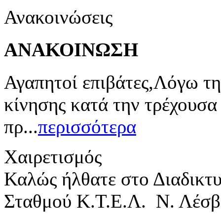
Ανακοινώσεις
ΑΝΑΚΟΙΝΩΣΗ
Αγαπητοί επιβάτες,Λόγω τη
κίνησης κατά την τρέχουσα
πρ...
περισσότερα
Χαιρετισμός
Καλώς ήλθατε στο Διαδικτ
Σταθμού Κ.Τ.Ε.Λ. Ν. Λέσβ