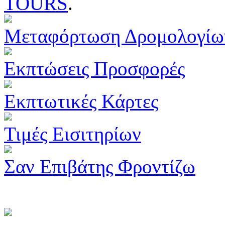
TOURS
.
Μεταφόρτωση Δρομολογίω
Εκπτώσεις Προσφορές
Εκπτωτικές Κάρτες
Τιμές Εισιτηρίων
Σαν Επιβάτης Φροντίζω