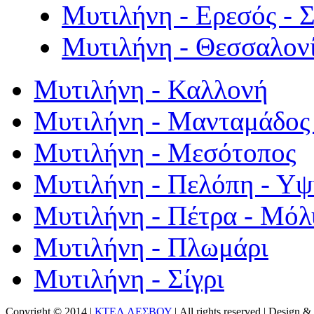
Μυτιλήνη - Ερεσός - 
Μυτιλήνη - Θεσσαλον
Μυτιλήνη - Καλλονή
Μυτιλήνη - Μανταμάδος 
Μυτιλήνη - Μεσότοπος
Μυτιλήνη - Πελόπη - Υ
Μυτιλήνη - Πέτρα - Μόλ
Μυτιλήνη - Πλωμάρι
Μυτιλήνη - Σίγρι
Copyright © 2014 |
ΚΤΕΛ ΛΕΣΒΟΥ
| All rights reserved | Design
& 