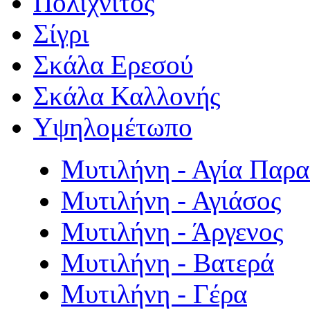
Πολιχνίτος
Σίγρι
Σκάλα Ερεσού
Σκάλα Καλλονής
Υψηλομέτωπο
Μυτιλήνη - Αγία Παρ
Μυτιλήνη - Αγιάσος
Μυτιλήνη - Άργενος
Μυτιλήνη - Βατερά
Μυτιλήνη - Γέρα