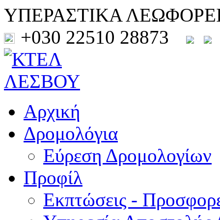
ΥΠΕΡΑΣΤΙΚΑ ΛΕΩΦΟΡΕ
+030 22510 28873
Αρχική
Δρομολόγια
Εύρεση Δρομολογίων
Προφίλ
Εκπτώσεις - Προσφορ