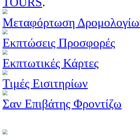
TOURS
.
Μεταφόρτωση Δρομολογίω
Εκπτώσεις Προσφορές
Εκπτωτικές Κάρτες
Τιμές Εισιτηρίων
Σαν Επιβάτης Φροντίζω