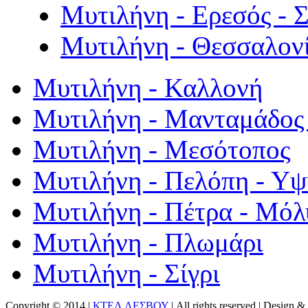
Μυτιλήνη - Ερεσός - 
Μυτιλήνη - Θεσσαλον
Μυτιλήνη - Καλλονή
Μυτιλήνη - Μανταμάδος 
Μυτιλήνη - Μεσότοπος
Μυτιλήνη - Πελόπη - Υ
Μυτιλήνη - Πέτρα - Μόλ
Μυτιλήνη - Πλωμάρι
Μυτιλήνη - Σίγρι
Copyright © 2014 |
ΚΤΕΛ ΛΕΣΒΟΥ
| All rights reserved | Design
& 