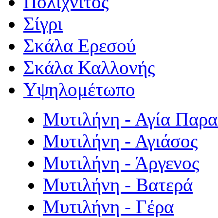
Πολιχνίτος
Σίγρι
Σκάλα Ερεσού
Σκάλα Καλλονής
Υψηλομέτωπο
Μυτιλήνη - Αγία Παρ
Μυτιλήνη - Αγιάσος
Μυτιλήνη - Άργενος
Μυτιλήνη - Βατερά
Μυτιλήνη - Γέρα