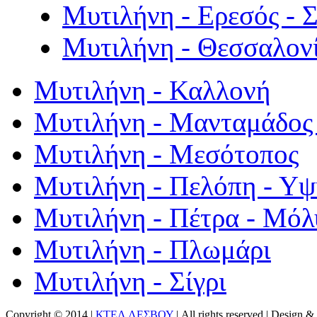
Μυτιλήνη - Ερεσός - 
Μυτιλήνη - Θεσσαλον
Μυτιλήνη - Καλλονή
Μυτιλήνη - Μανταμάδος 
Μυτιλήνη - Μεσότοπος
Μυτιλήνη - Πελόπη - Υ
Μυτιλήνη - Πέτρα - Μόλ
Μυτιλήνη - Πλωμάρι
Μυτιλήνη - Σίγρι
Copyright © 2014 |
ΚΤΕΛ ΛΕΣΒΟΥ
| All rights reserved | Design
& 