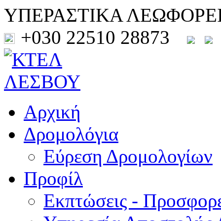
ΥΠΕΡΑΣΤΙΚΑ ΛΕΩΦΟΡΕ
+030 22510 28873
Αρχική
Δρομολόγια
Εύρεση Δρομολογίων
Προφίλ
Εκπτώσεις - Προσφορ