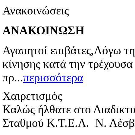
Ανακοινώσεις
ΑΝΑΚΟΙΝΩΣΗ
Αγαπητοί επιβάτες,Λόγω τη
κίνησης κατά την τρέχουσα
πρ...
περισσότερα
Χαιρετισμός
Καλώς ήλθατε στο Διαδικτ
Σταθμού Κ.Τ.Ε.Λ. Ν. Λέσβ