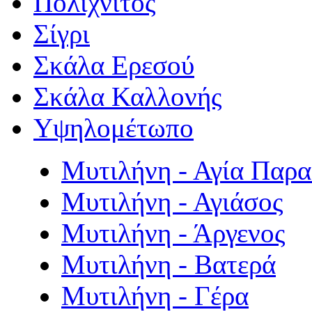
Πολιχνίτος
Σίγρι
Σκάλα Ερεσού
Σκάλα Καλλονής
Υψηλομέτωπο
Μυτιλήνη - Αγία Παρ
Μυτιλήνη - Αγιάσος
Μυτιλήνη - Άργενος
Μυτιλήνη - Βατερά
Μυτιλήνη - Γέρα