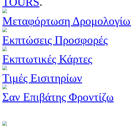
TOURS
.
Μεταφόρτωση Δρομολογίω
Εκπτώσεις Προσφορές
Εκπτωτικές Κάρτες
Τιμές Εισιτηρίων
Σαν Επιβάτης Φροντίζω