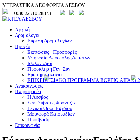
ΥΠΕΡΑΣΤΙΚΑ ΛΕΩΦΟΡΕΙΑ ΛΕΣΒΟΥ
+030 22510 28873
Αρχική
Δρομολόγια
Εύρεση Δρομολογίων
Προφίλ
Εκπτώσεις - Προσφορές
Υπηρεσία Αποστολής Δεματων
Ισολογισμοί
Πρόσκληση Γεν. Συν.
Ερωτηματολόγιο
ΕΠΙΧΕΙΡΗΣΙΑΚΟ ΠΡΟΓΡΑΜΜΑ ΒΟΡΕΙΟ ΑΙΓΑΙΟ 20
Ανακοινώσεις
Πληροφορίες
Η Λέσβος
Σαν Επιβάτης Φροντίζω
Γενικοί Όροι Ταξιδίου
Μεταφορά Κατοικιδίων
Πρόσβαση
Επικοινωνία