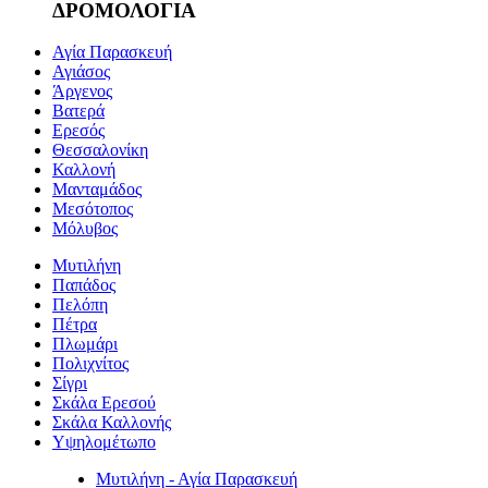
ΔΡΟΜΟΛΟΓΙΑ
Αγία Παρασκευή
Αγιάσος
Άργενος
Βατερά
Ερεσός
Θεσσαλονίκη
Καλλονή
Μανταμάδος
Μεσότοπος
Μόλυβος
Μυτιλήνη
Παπάδος
Πελόπη
Πέτρα
Πλωμάρι
Πολιχνίτος
Σίγρι
Σκάλα Ερεσού
Σκάλα Καλλονής
Υψηλομέτωπο
Μυτιλήνη - Αγία Παρασκευή