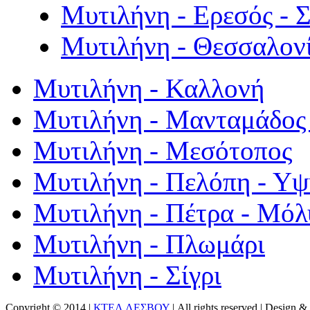
Μυτιλήνη - Ερεσός - 
Μυτιλήνη - Θεσσαλον
Μυτιλήνη - Καλλονή
Μυτιλήνη - Μανταμάδος 
Μυτιλήνη - Μεσότοπος
Μυτιλήνη - Πελόπη - Υ
Μυτιλήνη - Πέτρα - Μόλ
Μυτιλήνη - Πλωμάρι
Μυτιλήνη - Σίγρι
Copyright © 2014 |
ΚΤΕΛ ΛΕΣΒΟΥ
| All rights reserved | Design
& 