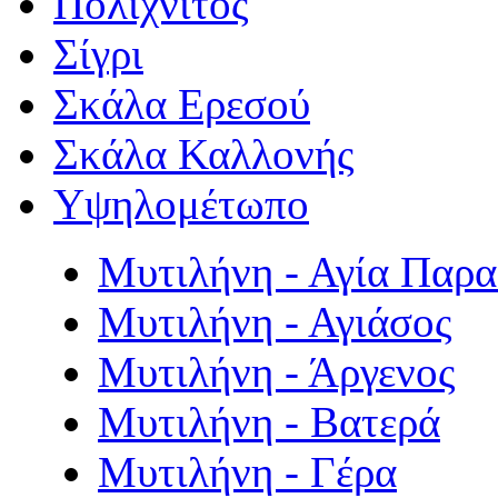
Πολιχνίτος
Σίγρι
Σκάλα Ερεσού
Σκάλα Καλλονής
Υψηλομέτωπο
Μυτιλήνη - Αγία Παρ
Μυτιλήνη - Αγιάσος
Μυτιλήνη - Άργενος
Μυτιλήνη - Βατερά
Μυτιλήνη - Γέρα