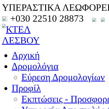
ΥΠΕΡΑΣΤΙΚΑ ΛΕΩΦΟΡΕ
+030 22510 28873
Αρχική
Δρομολόγια
Εύρεση Δρομολογίων
Προφίλ
Εκπτώσεις - Προσφορ