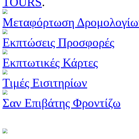
TOURS
.
Μεταφόρτωση Δρομολογίω
Εκπτώσεις Προσφορές
Εκπτωτικές Κάρτες
Τιμές Εισιτηρίων
Σαν Επιβάτης Φροντίζω