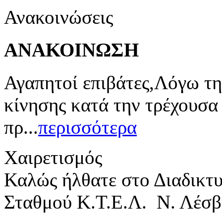
Ανακοινώσεις
ΑΝΑΚΟΙΝΩΣΗ
Αγαπητοί επιβάτες,Λόγω τη
κίνησης κατά την τρέχουσα
πρ...
περισσότερα
Χαιρετισμός
Καλώς ήλθατε στο Διαδικτ
Σταθμού Κ.Τ.Ε.Λ. Ν. Λέσβ