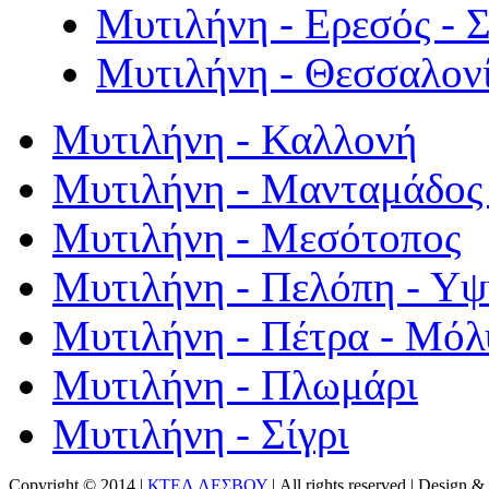
Μυτιλήνη - Ερεσός - 
Μυτιλήνη - Θεσσαλον
Μυτιλήνη - Καλλονή
Μυτιλήνη - Μανταμάδος 
Μυτιλήνη - Μεσότοπος
Μυτιλήνη - Πελόπη - Υ
Μυτιλήνη - Πέτρα - Μόλ
Μυτιλήνη - Πλωμάρι
Μυτιλήνη - Σίγρι
Copyright © 2014 |
ΚΤΕΛ ΛΕΣΒΟΥ
| All rights reserved | Design
& 