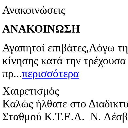
Ανακοινώσεις
ΑΝΑΚΟΙΝΩΣΗ
Αγαπητοί επιβάτες,Λόγω τη
κίνησης κατά την τρέχουσα
πρ...
περισσότερα
Χαιρετισμός
Καλώς ήλθατε στο Διαδικτ
Σταθμού Κ.Τ.Ε.Λ. Ν. Λέσβ