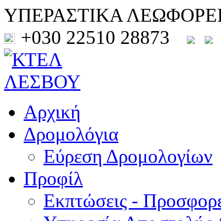
ΥΠΕΡΑΣΤΙΚΑ ΛΕΩΦΟΡΕ
+030 22510 28873
Αρχική
Δρομολόγια
Εύρεση Δρομολογίων
Προφίλ
Εκπτώσεις - Προσφορ