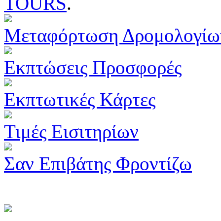
TOURS
.
Μεταφόρτωση Δρομολογίω
Εκπτώσεις Προσφορές
Εκπτωτικές Κάρτες
Τιμές Εισιτηρίων
Σαν Επιβάτης Φροντίζω