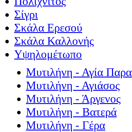
Πολιχνίτος
Σίγρι
Σκάλα Ερεσού
Σκάλα Καλλονής
Υψηλομέτωπο
Μυτιλήνη - Αγία Παρ
Μυτιλήνη - Αγιάσος
Μυτιλήνη - Άργενος
Μυτιλήνη - Βατερά
Μυτιλήνη - Γέρα