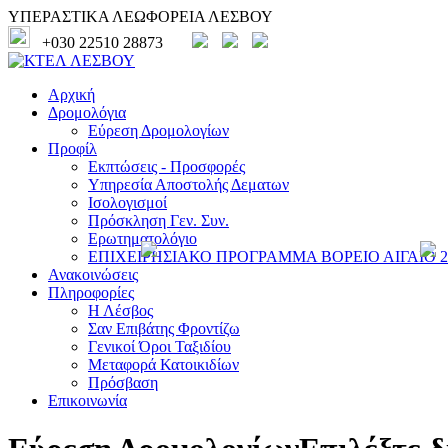
ΥΠΕΡΑΣΤΙΚΑ ΛΕΩΦΟΡΕΙΑ ΛΕΣΒΟΥ
+030 22510 28873
Αρχική
Δρομολόγια
Εύρεση Δρομολογίων
Προφίλ
Εκπτώσεις - Προσφορές
Υπηρεσία Αποστολής Δεματων
Ισολογισμοί
Πρόσκληση Γεν. Συν.
Ερωτηματολόγιο
ΕΠΙΧΕΙΡΗΣΙΑΚΟ ΠΡΟΓΡΑΜΜΑ ΒΟΡΕΙΟ ΑΙΓΑΙΟ 20
Ανακοινώσεις
Πληροφορίες
Η Λέσβος
Σαν Επιβάτης Φροντίζω
Γενικοί Όροι Ταξιδίου
Μεταφορά Κατοικιδίων
Πρόσβαση
Επικοινωνία