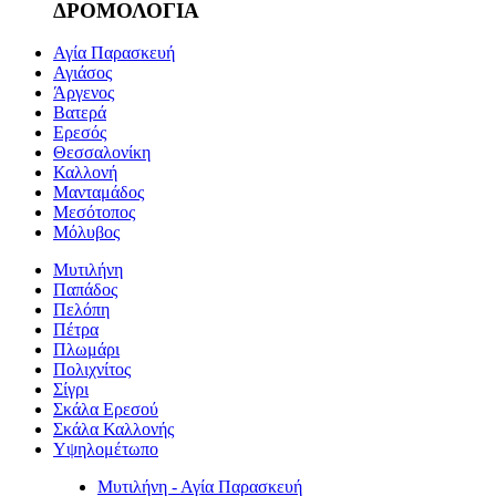
ΔΡΟΜΟΛΟΓΙΑ
Αγία Παρασκευή
Αγιάσος
Άργενος
Βατερά
Ερεσός
Θεσσαλονίκη
Καλλονή
Μανταμάδος
Μεσότοπος
Μόλυβος
Μυτιλήνη
Παπάδος
Πελόπη
Πέτρα
Πλωμάρι
Πολιχνίτος
Σίγρι
Σκάλα Ερεσού
Σκάλα Καλλονής
Υψηλομέτωπο
Μυτιλήνη - Αγία Παρασκευή