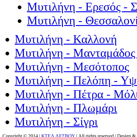
Μυτιλήνη - Ερεσός - 
Μυτιλήνη - Θεσσαλον
Μυτιλήνη - Καλλονή
Μυτιλήνη - Μανταμάδος 
Μυτιλήνη - Μεσότοπος
Μυτιλήνη - Πελόπη - Υ
Μυτιλήνη - Πέτρα - Μόλ
Μυτιλήνη - Πλωμάρι
Μυτιλήνη - Σίγρι
Copyright © 2014 |
ΚΤΕΛ ΛΕΣΒΟΥ
| All rights reserved | Design
& 