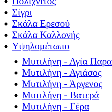
Πολιχνίτος
Σίγρι
Σκάλα Ερεσού
Σκάλα Καλλονής
Υψηλομέτωπο
Μυτιλήνη - Αγία Παρ
Μυτιλήνη - Αγιάσος
Μυτιλήνη - Άργενος
Μυτιλήνη - Βατερά
Μυτιλήνη - Γέρα