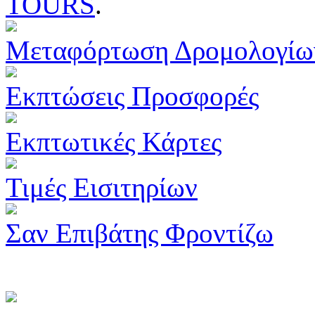
TOURS
.
Μεταφόρτωση Δρομολογίω
Εκπτώσεις Προσφορές
Εκπτωτικές Κάρτες
Τιμές Εισιτηρίων
Σαν Επιβάτης Φροντίζω