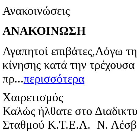
Ανακοινώσεις
ΑΝΑΚΟΙΝΩΣΗ
Αγαπητοί επιβάτες,Λόγω τη
κίνησης κατά την τρέχουσα
πρ...
περισσότερα
Χαιρετισμός
Καλώς ήλθατε στο Διαδικτ
Σταθμού Κ.Τ.Ε.Λ. Ν. Λέσβ