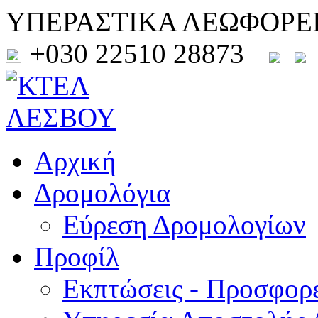
ΥΠΕΡΑΣΤΙΚΑ ΛΕΩΦΟΡΕ
+030 22510 28873
Αρχική
Δρομολόγια
Εύρεση Δρομολογίων
Προφίλ
Εκπτώσεις - Προσφορ