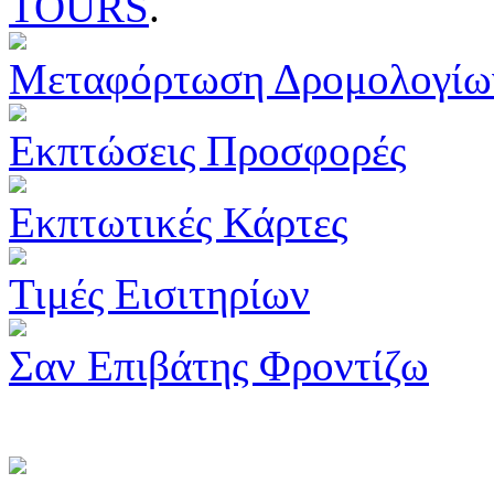
TOURS
.
Μεταφόρτωση Δρομολογίω
Εκπτώσεις Προσφορές
Εκπτωτικές Κάρτες
Τιμές Εισιτηρίων
Σαν Επιβάτης Φροντίζω