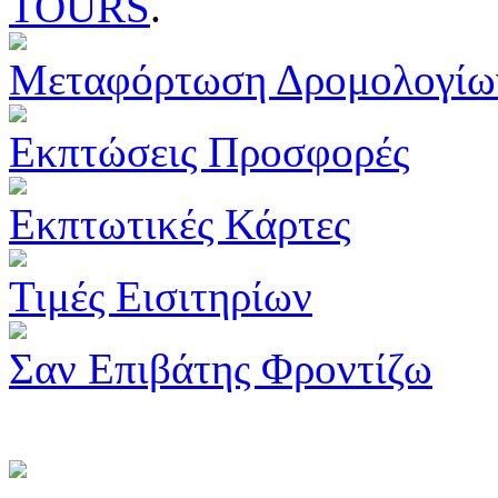
TOURS
.
Μεταφόρτωση Δρομολογίω
Εκπτώσεις Προσφορές
Εκπτωτικές Κάρτες
Τιμές Εισιτηρίων
Σαν Επιβάτης Φροντίζω