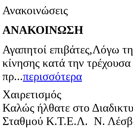
Ανακοινώσεις
ΑΝΑΚΟΙΝΩΣΗ
Αγαπητοί επιβάτες,Λόγω τη
κίνησης κατά την τρέχουσα
πρ...
περισσότερα
Χαιρετισμός
Καλώς ήλθατε στο Διαδικτ
Σταθμού Κ.Τ.Ε.Λ. Ν. Λέσβ