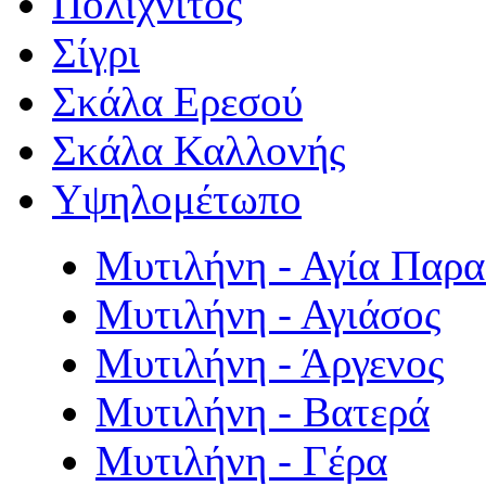
Πολιχνίτος
Σίγρι
Σκάλα Ερεσού
Σκάλα Καλλονής
Υψηλομέτωπο
Μυτιλήνη - Αγία Παρ
Μυτιλήνη - Αγιάσος
Μυτιλήνη - Άργενος
Μυτιλήνη - Βατερά
Μυτιλήνη - Γέρα