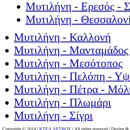
Μυτιλήνη - Ερεσός - 
Μυτιλήνη - Θεσσαλον
Μυτιλήνη - Καλλονή
Μυτιλήνη - Μανταμάδος 
Μυτιλήνη - Μεσότοπος
Μυτιλήνη - Πελόπη - Υ
Μυτιλήνη - Πέτρα - Μόλ
Μυτιλήνη - Πλωμάρι
Μυτιλήνη - Σίγρι
Copyright © 2014 |
ΚΤΕΛ ΛΕΣΒΟΥ
| All rights reserved | Design
& 