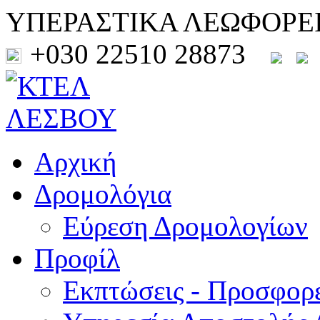
ΥΠΕΡΑΣΤΙΚΑ ΛΕΩΦΟΡΕ
+030 22510 28873
Αρχική
Δρομολόγια
Εύρεση Δρομολογίων
Προφίλ
Εκπτώσεις - Προσφορ