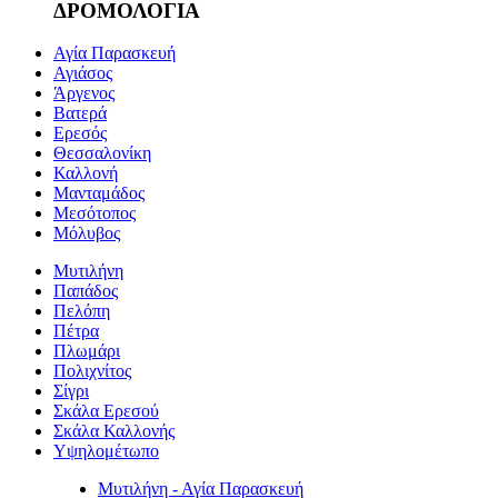
ΔΡΟΜΟΛΟΓΙΑ
Αγία Παρασκευή
Αγιάσος
Άργενος
Βατερά
Ερεσός
Θεσσαλονίκη
Καλλονή
Μανταμάδος
Μεσότοπος
Μόλυβος
Μυτιλήνη
Παπάδος
Πελόπη
Πέτρα
Πλωμάρι
Πολιχνίτος
Σίγρι
Σκάλα Ερεσού
Σκάλα Καλλονής
Υψηλομέτωπο
Μυτιλήνη - Αγία Παρασκευή