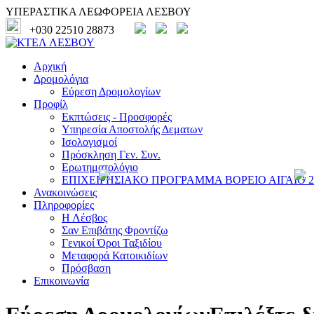
ΥΠΕΡΑΣΤΙΚΑ ΛΕΩΦΟΡΕΙΑ ΛΕΣΒΟΥ
+030 22510 28873
Αρχική
Δρομολόγια
Εύρεση Δρομολογίων
Προφίλ
Εκπτώσεις - Προσφορές
Υπηρεσία Αποστολής Δεματων
Ισολογισμοί
Πρόσκληση Γεν. Συν.
Ερωτηματολόγιο
ΕΠΙΧΕΙΡΗΣΙΑΚΟ ΠΡΟΓΡΑΜΜΑ ΒΟΡΕΙΟ ΑΙΓΑΙΟ 20
Ανακοινώσεις
Πληροφορίες
Η Λέσβος
Σαν Επιβάτης Φροντίζω
Γενικοί Όροι Ταξιδίου
Μεταφορά Κατοικιδίων
Πρόσβαση
Επικοινωνία