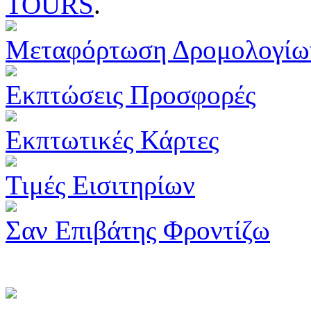
TOURS
.
Μεταφόρτωση Δρομολογίω
Εκπτώσεις Προσφορές
Εκπτωτικές Κάρτες
Τιμές Εισιτηρίων
Σαν Επιβάτης Φροντίζω