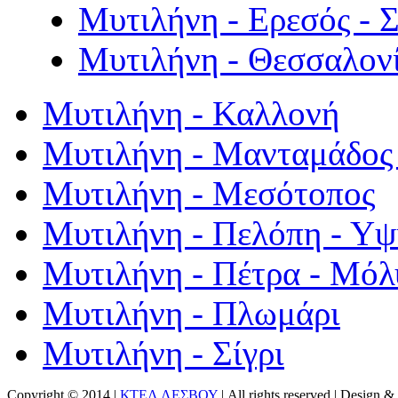
Μυτιλήνη - Ερεσός - 
Μυτιλήνη - Θεσσαλον
Μυτιλήνη - Καλλονή
Μυτιλήνη - Μανταμάδος 
Μυτιλήνη - Μεσότοπος
Μυτιλήνη - Πελόπη - Υ
Μυτιλήνη - Πέτρα - Μόλ
Μυτιλήνη - Πλωμάρι
Μυτιλήνη - Σίγρι
Copyright © 2014 |
ΚΤΕΛ ΛΕΣΒΟΥ
| All rights reserved | Design
& 