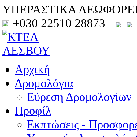
ΥΠΕΡΑΣΤΙΚΑ ΛΕΩΦΟΡΕ
+030 22510 28873
Αρχική
Δρομολόγια
Εύρεση Δρομολογίων
Προφίλ
Εκπτώσεις - Προσφορ