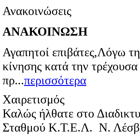
Ανακοινώσεις
ΑΝΑΚΟΙΝΩΣΗ
Αγαπητοί επιβάτες,Λόγω τη
κίνησης κατά την τρέχουσα
πρ...
περισσότερα
Χαιρετισμός
Καλώς ήλθατε στο Διαδικτ
Σταθμού Κ.Τ.Ε.Λ. Ν. Λέσβ