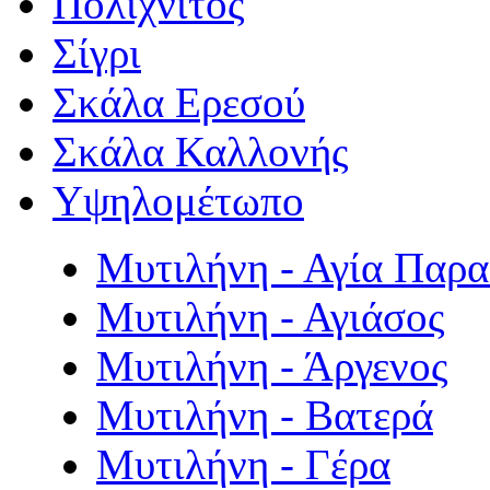
Πολιχνίτος
Σίγρι
Σκάλα Ερεσού
Σκάλα Καλλονής
Υψηλομέτωπο
Μυτιλήνη - Αγία Παρ
Μυτιλήνη - Αγιάσος
Μυτιλήνη - Άργενος
Μυτιλήνη - Βατερά
Μυτιλήνη - Γέρα