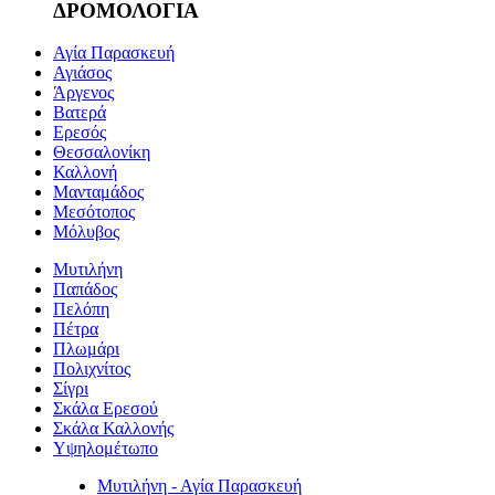
ΔΡΟΜΟΛΟΓΙΑ
Αγία Παρασκευή
Αγιάσος
Άργενος
Βατερά
Ερεσός
Θεσσαλονίκη
Καλλονή
Μανταμάδος
Μεσότοπος
Μόλυβος
Μυτιλήνη
Παπάδος
Πελόπη
Πέτρα
Πλωμάρι
Πολιχνίτος
Σίγρι
Σκάλα Ερεσού
Σκάλα Καλλονής
Υψηλομέτωπο
Μυτιλήνη - Αγία Παρασκευή