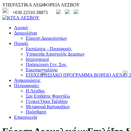
ΥΠΕΡΑΣΤΙΚΑ ΛΕΩΦΟΡΕΙΑ ΛΕΣΒΟΥ
+030 22510 28873
Αρχική
Δρομολόγια
Εύρεση Δρομολογίων
Προφίλ
Εκπτώσεις - Προσφορές
Υπηρεσία Αποστολής Δεματων
Ισολογισμοί
Πρόσκληση Γεν. Συν.
Ερωτηματολόγιο
ΕΠΙΧΕΙΡΗΣΙΑΚΟ ΠΡΟΓΡΑΜΜΑ ΒΟΡΕΙΟ ΑΙΓΑΙΟ 20
Ανακοινώσεις
Πληροφορίες
Η Λέσβος
Σαν Επιβάτης Φροντίζω
Γενικοί Όροι Ταξιδίου
Μεταφορά Κατοικιδίων
Πρόσβαση
Επικοινωνία