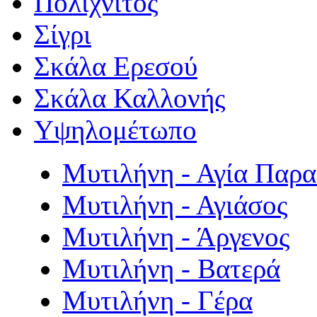
Πολιχνίτος
Σίγρι
Σκάλα Ερεσού
Σκάλα Καλλονής
Υψηλομέτωπο
Μυτιλήνη - Αγία Παρ
Μυτιλήνη - Αγιάσος
Μυτιλήνη - Άργενος
Μυτιλήνη - Βατερά
Μυτιλήνη - Γέρα