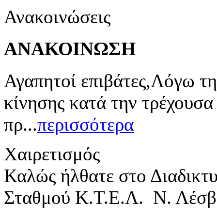
Ανακοινώσεις
ΑΝΑΚΟΙΝΩΣΗ
Αγαπητοί επιβάτες,Λόγω τη
κίνησης κατά την τρέχουσα
πρ...
περισσότερα
Χαιρετισμός
Καλώς ήλθατε στο Διαδικτ
Σταθμού Κ.Τ.Ε.Λ. Ν. Λέσβ