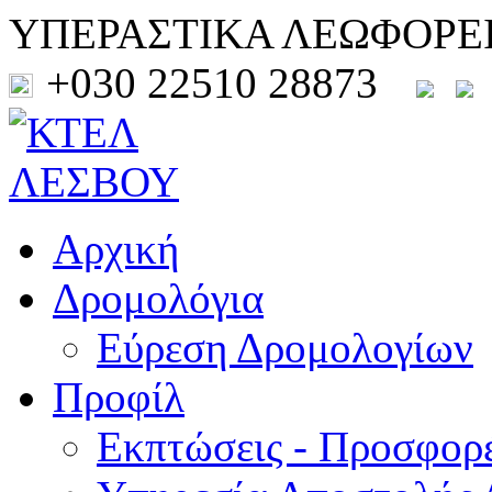
ΥΠΕΡΑΣΤΙΚΑ ΛΕΩΦΟΡΕ
+030 22510 28873
Αρχική
Δρομολόγια
Εύρεση Δρομολογίων
Προφίλ
Εκπτώσεις - Προσφορ