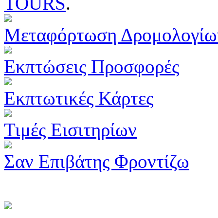
TOURS
.
Μεταφόρτωση Δρομολογίω
Εκπτώσεις Προσφορές
Εκπτωτικές Κάρτες
Τιμές Εισιτηρίων
Σαν Επιβάτης Φροντίζω