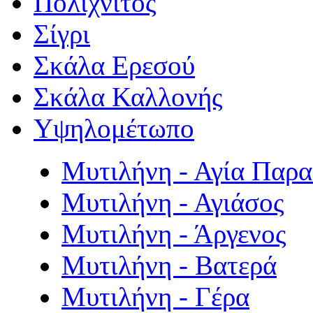
Πολιχνίτος
Σίγρι
Σκάλα Ερεσού
Σκάλα Καλλονής
Υψηλομέτωπο
Μυτιλήνη - Αγία Παρ
Μυτιλήνη - Αγιάσος
Μυτιλήνη - Άργενος
Μυτιλήνη - Βατερά
Μυτιλήνη - Γέρα