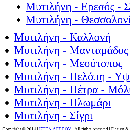
Μυτιλήνη - Ερεσός - 
Μυτιλήνη - Θεσσαλον
Μυτιλήνη - Καλλονή
Μυτιλήνη - Μανταμάδος 
Μυτιλήνη - Μεσότοπος
Μυτιλήνη - Πελόπη - Υ
Μυτιλήνη - Πέτρα - Μόλ
Μυτιλήνη - Πλωμάρι
Μυτιλήνη - Σίγρι
Copyright © 2014 |
ΚΤΕΛ ΛΕΣΒΟΥ
| All rights reserved | Design
& 