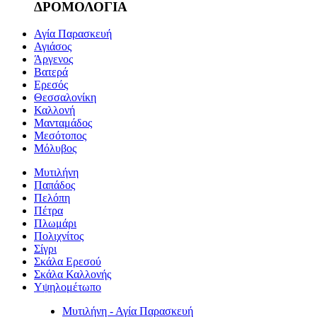
ΔΡΟΜΟΛΟΓΙΑ
Αγία Παρασκευή
Αγιάσος
Άργενος
Βατερά
Ερεσός
Θεσσαλονίκη
Καλλονή
Μανταμάδος
Μεσότοπος
Μόλυβος
Μυτιλήνη
Παπάδος
Πελόπη
Πέτρα
Πλωμάρι
Πολιχνίτος
Σίγρι
Σκάλα Ερεσού
Σκάλα Καλλονής
Υψηλομέτωπο
Μυτιλήνη - Αγία Παρασκευή