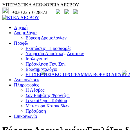
ΥΠΕΡΑΣΤΙΚΑ ΛΕΩΦΟΡΕΙΑ ΛΕΣΒΟΥ
+030 22510 28873
Αρχική
Δρομολόγια
Εύρεση Δρομολογίων
Προφίλ
Εκπτώσεις - Προσφορές
Υπηρεσία Αποστολής Δεματων
Ισολογισμοί
Πρόσκληση Γεν. Συν.
Ερωτηματολόγιο
ΕΠΙΧΕΙΡΗΣΙΑΚΟ ΠΡΟΓΡΑΜΜΑ ΒΟΡΕΙΟ ΑΙΓΑΙΟ 20
Ανακοινώσεις
Πληροφορίες
Η Λέσβος
Σαν Επιβάτης Φροντίζω
Γενικοί Όροι Ταξιδίου
Μεταφορά Κατοικιδίων
Πρόσβαση
Επικοινωνία