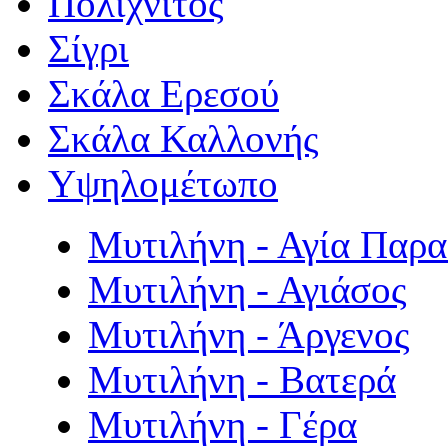
Πολιχνίτος
Σίγρι
Σκάλα Ερεσού
Σκάλα Καλλονής
Υψηλομέτωπο
Μυτιλήνη - Αγία Παρ
Μυτιλήνη - Αγιάσος
Μυτιλήνη - Άργενος
Μυτιλήνη - Βατερά
Μυτιλήνη - Γέρα