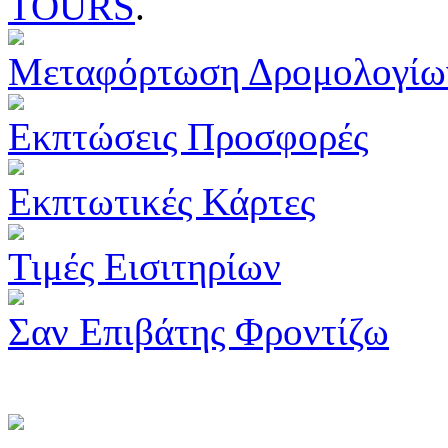
TOURS
.
Μεταφόρτωση Δρομολογίω
Εκπτώσεις Προσφορές
Εκπτωτικές Κάρτες
Τιμές Εισιτηρίων
Σαν Επιβάτης Φροντίζω