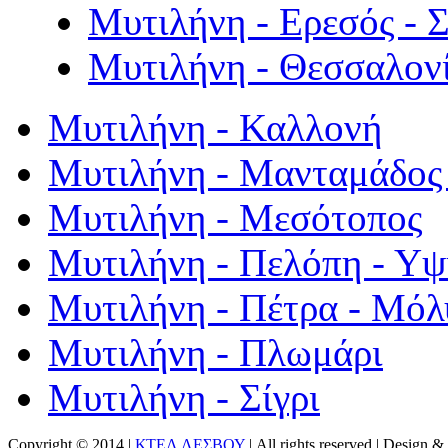
Μυτιλήνη - Ερεσός - 
Μυτιλήνη - Θεσσαλον
Μυτιλήνη - Καλλονή
Μυτιλήνη - Μανταμάδος 
Μυτιλήνη - Μεσότοπος
Μυτιλήνη - Πελόπη - Υ
Μυτιλήνη - Πέτρα - Μόλ
Μυτιλήνη - Πλωμάρι
Μυτιλήνη - Σίγρι
Copyright © 2014 |
ΚΤΕΛ ΛΕΣΒΟΥ
| All rights reserved | Design
& 