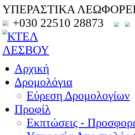
ΥΠΕΡΑΣΤΙΚΑ ΛΕΩΦΟΡΕ
+030 22510 28873
Αρχική
Δρομολόγια
Εύρεση Δρομολογίων
Προφίλ
Εκπτώσεις - Προσφορ