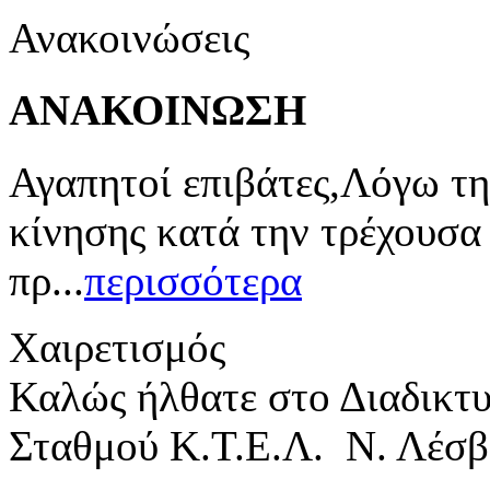
Ανακοινώσεις
ΑΝΑΚΟΙΝΩΣΗ
Αγαπητοί επιβάτες,Λόγω τη
κίνησης κατά την τρέχουσα
πρ...
περισσότερα
Χαιρετισμός
Καλώς ήλθατε στο Διαδικτ
Σταθμού Κ.Τ.Ε.Λ. Ν. Λέσβ