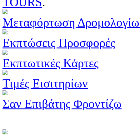
TOURS
.
Μεταφόρτωση Δρομολογίω
Εκπτώσεις Προσφορές
Εκπτωτικές Κάρτες
Τιμές Εισιτηρίων
Σαν Επιβάτης Φροντίζω