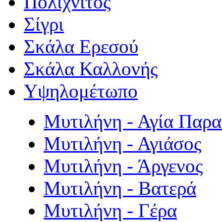
Πολιχνίτος
Σίγρι
Σκάλα Ερεσού
Σκάλα Καλλονής
Υψηλομέτωπο
Μυτιλήνη - Αγία Παρ
Μυτιλήνη - Αγιάσος
Μυτιλήνη - Άργενος
Μυτιλήνη - Βατερά
Μυτιλήνη - Γέρα