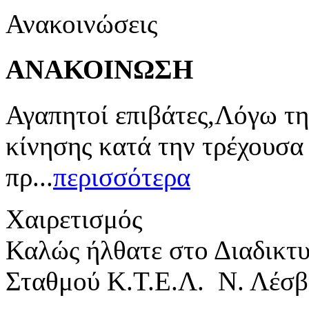
Ανακοινώσεις
ΑΝΑΚΟΙΝΩΣΗ
Αγαπητοί επιβάτες,Λόγω τη
κίνησης κατά την τρέχουσα
πρ...
περισσότερα
Χαιρετισμός
Καλώς ήλθατε στο Διαδικτ
Σταθμού Κ.Τ.Ε.Λ. Ν. Λέσβ