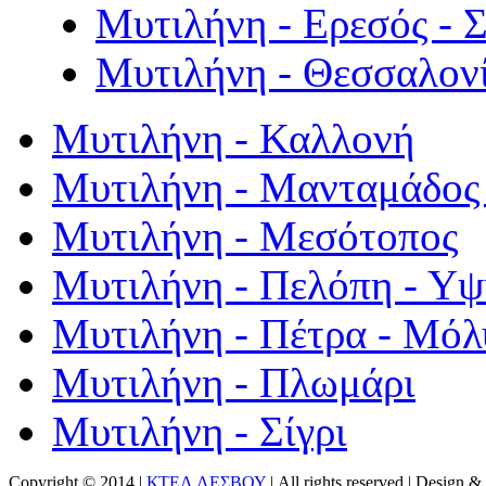
Μυτιλήνη - Ερεσός - 
Μυτιλήνη - Θεσσαλον
Μυτιλήνη - Καλλονή
Μυτιλήνη - Μανταμάδος 
Μυτιλήνη - Μεσότοπος
Μυτιλήνη - Πελόπη - Υ
Μυτιλήνη - Πέτρα - Μόλ
Μυτιλήνη - Πλωμάρι
Μυτιλήνη - Σίγρι
Copyright © 2014 |
ΚΤΕΛ ΛΕΣΒΟΥ
| All rights reserved | Design
& 