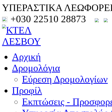
ΥΠΕΡΑΣΤΙΚΑ ΛΕΩΦΟΡΕ
+030 22510 28873
Αρχική
Δρομολόγια
Εύρεση Δρομολογίων
Προφίλ
Εκπτώσεις - Προσφορ