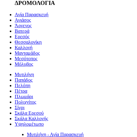
ΔΡΟΜΟΛΟΓΙΑ
Αγία Παρασκευή
Αγιάσος
Άργενος
Βατερά
Ερεσός
Θεσσαλονίκη
Καλλονή
Μανταμάδος
Μεσότοπος
Μόλυβος
Μυτιλήνη
Παπάδος
Πελόπη
Πέτρα
Πλωμάρι
Πολιχνίτος
Σίγρι
Σκάλα Ερεσού
Σκάλα Καλλονής
Υψηλομέτωπο
Μυτιλήνη - Αγία Παρασκευή