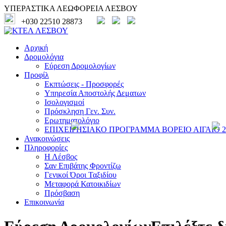
ΥΠΕΡΑΣΤΙΚΑ ΛΕΩΦΟΡΕΙΑ ΛΕΣΒΟΥ
+030 22510 28873
Αρχική
Δρομολόγια
Εύρεση Δρομολογίων
Προφίλ
Εκπτώσεις - Προσφορές
Υπηρεσία Αποστολής Δεματων
Ισολογισμοί
Πρόσκληση Γεν. Συν.
Ερωτηματολόγιο
ΕΠΙΧΕΙΡΗΣΙΑΚΟ ΠΡΟΓΡΑΜΜΑ ΒΟΡΕΙΟ ΑΙΓΑΙΟ 20
Ανακοινώσεις
Πληροφορίες
Η Λέσβος
Σαν Επιβάτης Φροντίζω
Γενικοί Όροι Ταξιδίου
Μεταφορά Κατοικιδίων
Πρόσβαση
Επικοινωνία