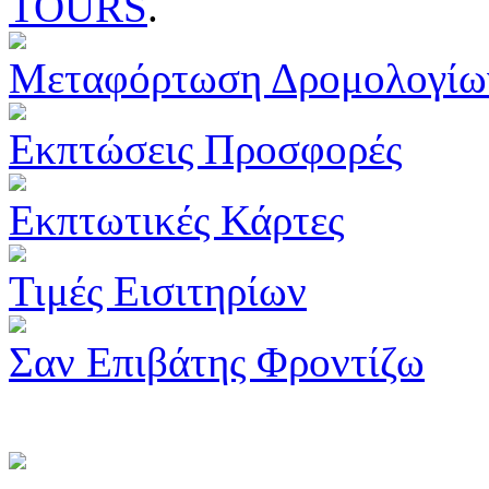
TOURS
.
Μεταφόρτωση Δρομολογίω
Εκπτώσεις Προσφορές
Εκπτωτικές Κάρτες
Τιμές Εισιτηρίων
Σαν Επιβάτης Φροντίζω