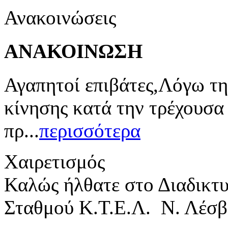
Ανακοινώσεις
ΑΝΑΚΟΙΝΩΣΗ
Αγαπητοί επιβάτες,Λόγω τη
κίνησης κατά την τρέχουσα
πρ...
περισσότερα
Χαιρετισμός
Καλώς ήλθατε στο Διαδικτ
Σταθμού Κ.Τ.Ε.Λ. Ν. Λέσβ