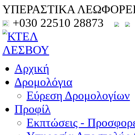
ΥΠΕΡΑΣΤΙΚΑ ΛΕΩΦΟΡΕ
+030 22510 28873
Αρχική
Δρομολόγια
Εύρεση Δρομολογίων
Προφίλ
Εκπτώσεις - Προσφορ