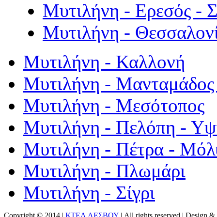
Μυτιλήνη - Ερεσός - 
Μυτιλήνη - Θεσσαλον
Μυτιλήνη - Καλλονή
Μυτιλήνη - Μανταμάδος 
Μυτιλήνη - Μεσότοπος
Μυτιλήνη - Πελόπη - Υ
Μυτιλήνη - Πέτρα - Μόλ
Μυτιλήνη - Πλωμάρι
Μυτιλήνη - Σίγρι
Copyright © 2014 |
ΚΤΕΛ ΛΕΣΒΟΥ
| All rights reserved | Design
& 