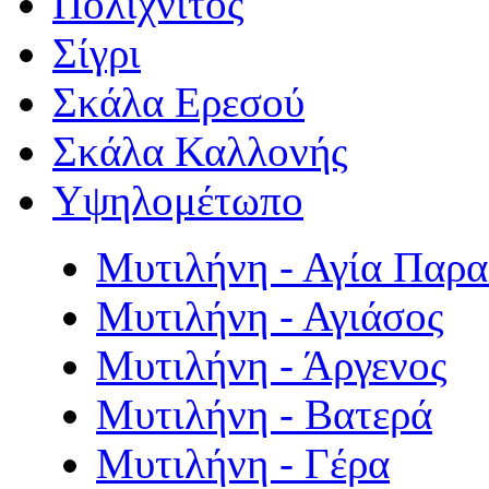
Πολιχνίτος
Σίγρι
Σκάλα Ερεσού
Σκάλα Καλλονής
Υψηλομέτωπο
Μυτιλήνη - Αγία Παρ
Μυτιλήνη - Αγιάσος
Μυτιλήνη - Άργενος
Μυτιλήνη - Βατερά
Μυτιλήνη - Γέρα