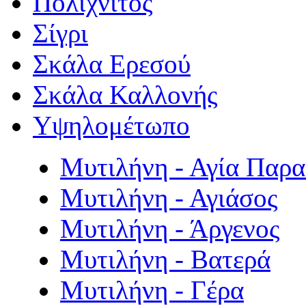
Πολιχνίτος
Σίγρι
Σκάλα Ερεσού
Σκάλα Καλλονής
Υψηλομέτωπο
Μυτιλήνη - Αγία Παρ
Μυτιλήνη - Αγιάσος
Μυτιλήνη - Άργενος
Μυτιλήνη - Βατερά
Μυτιλήνη - Γέρα