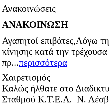
Ανακοινώσεις
ΑΝΑΚΟΙΝΩΣΗ
Αγαπητοί επιβάτες,Λόγω τη
κίνησης κατά την τρέχουσα
πρ...
περισσότερα
Χαιρετισμός
Καλώς ήλθατε στο Διαδικτ
Σταθμού Κ.Τ.Ε.Λ. Ν. Λέσβ