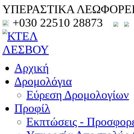
ΥΠΕΡΑΣΤΙΚΑ ΛΕΩΦΟΡΕ
+030 22510 28873
Αρχική
Δρομολόγια
Εύρεση Δρομολογίων
Προφίλ
Εκπτώσεις - Προσφορ