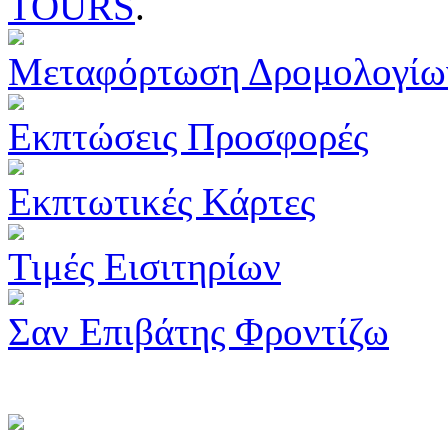
TOURS
.
Μεταφόρτωση Δρομολογίω
Εκπτώσεις Προσφορές
Εκπτωτικές Κάρτες
Τιμές Εισιτηρίων
Σαν Επιβάτης Φροντίζω