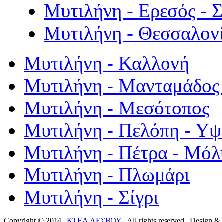
Μυτιλήνη - Ερεσός - 
Μυτιλήνη - Θεσσαλον
Μυτιλήνη - Καλλονή
Μυτιλήνη - Μανταμάδος 
Μυτιλήνη - Μεσότοπος
Μυτιλήνη - Πελόπη - Υ
Μυτιλήνη - Πέτρα - Μόλ
Μυτιλήνη - Πλωμάρι
Μυτιλήνη - Σίγρι
Copyright © 2014 |
ΚΤΕΛ ΛΕΣΒΟΥ
| All rights reserved | Design
& 