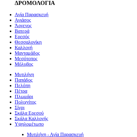
ΔΡΟΜΟΛΟΓΙΑ
Αγία Παρασκευή
Αγιάσος
Άργενος
Βατερά
Ερεσός
Θεσσαλονίκη
Καλλονή
Μανταμάδος
Μεσότοπος
Μόλυβος
Μυτιλήνη
Παπάδος
Πελόπη
Πέτρα
Πλωμάρι
Πολιχνίτος
Σίγρι
Σκάλα Ερεσού
Σκάλα Καλλονής
Υψηλομέτωπο
Μυτιλήνη - Αγία Παρασκευή