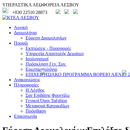
ΥΠΕΡΑΣΤΙΚΑ ΛΕΩΦΟΡΕΙΑ ΛΕΣΒΟΥ
+030 22510 28873
Αρχική
Δρομολόγια
Εύρεση Δρομολογίων
Προφίλ
Εκπτώσεις - Προσφορές
Υπηρεσία Αποστολής Δεματων
Ισολογισμοί
Πρόσκληση Γεν. Συν.
Ερωτηματολόγιο
ΕΠΙΧΕΙΡΗΣΙΑΚΟ ΠΡΟΓΡΑΜΜΑ ΒΟΡΕΙΟ ΑΙΓΑΙΟ 20
Ανακοινώσεις
Πληροφορίες
Η Λέσβος
Σαν Επιβάτης Φροντίζω
Γενικοί Όροι Ταξιδίου
Μεταφορά Κατοικιδίων
Πρόσβαση
Επικοινωνία