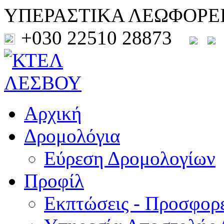
ΥΠΕΡΑΣΤΙΚΑ ΛΕΩΦΟΡΕ
+030 22510 28873
Αρχική
Δρομολόγια
Εύρεση Δρομολογίων
Προφίλ
Εκπτώσεις - Προσφορ