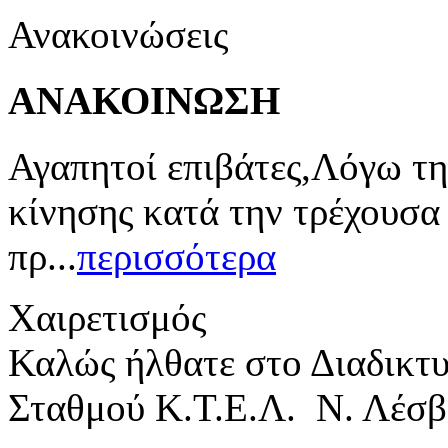
Ανακοινώσεις
ΑΝΑΚΟΙΝΩΣΗ
Αγαπητοί επιβάτες,Λόγω τη
κίνησης κατά την τρέχουσα
πρ...
περισσότερα
Χαιρετισμός
Καλώς ήλθατε στο Διαδικτ
Σταθμού Κ.Τ.Ε.Λ. Ν. Λέσβ