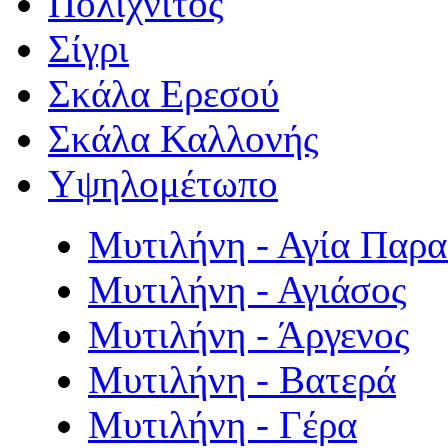
Πολιχνίτος
Σίγρι
Σκάλα Ερεσού
Σκάλα Καλλονής
Υψηλομέτωπο
Μυτιλήνη - Αγία Παρ
Μυτιλήνη - Αγιάσος
Μυτιλήνη - Άργενος
Μυτιλήνη - Βατερά
Μυτιλήνη - Γέρα