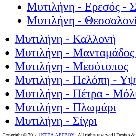
Μυτιλήνη - Ερεσός - 
Μυτιλήνη - Θεσσαλον
Μυτιλήνη - Καλλονή
Μυτιλήνη - Μανταμάδος 
Μυτιλήνη - Μεσότοπος
Μυτιλήνη - Πελόπη - Υ
Μυτιλήνη - Πέτρα - Μόλ
Μυτιλήνη - Πλωμάρι
Μυτιλήνη - Σίγρι
Copyright © 2014 |
ΚΤΕΛ ΛΕΣΒΟΥ
| All rights reserved | Design
& 