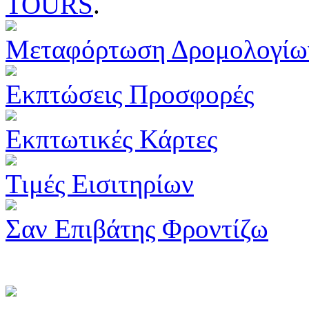
TOURS
.
Μεταφόρτωση Δρομολογίω
Εκπτώσεις Προσφορές
Εκπτωτικές Κάρτες
Τιμές Εισιτηρίων
Σαν Επιβάτης Φροντίζω