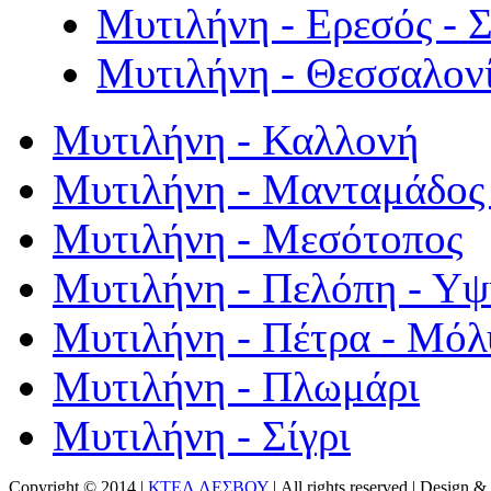
Μυτιλήνη - Ερεσός - 
Μυτιλήνη - Θεσσαλον
Μυτιλήνη - Καλλονή
Μυτιλήνη - Μανταμάδος 
Μυτιλήνη - Μεσότοπος
Μυτιλήνη - Πελόπη - Υ
Μυτιλήνη - Πέτρα - Μόλ
Μυτιλήνη - Πλωμάρι
Μυτιλήνη - Σίγρι
Copyright © 2014 |
ΚΤΕΛ ΛΕΣΒΟΥ
| All rights reserved | Design
& 