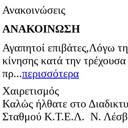
Ανακοινώσεις
ΑΝΑΚΟΙΝΩΣΗ
Αγαπητοί επιβάτες,Λόγω τη
κίνησης κατά την τρέχουσα
πρ...
περισσότερα
Χαιρετισμός
Καλώς ήλθατε στο Διαδικτ
Σταθμού Κ.Τ.Ε.Λ. Ν. Λέσβ