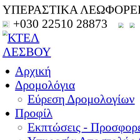
ΥΠΕΡΑΣΤΙΚΑ ΛΕΩΦΟΡΕ
+030 22510 28873
Αρχική
Δρομολόγια
Εύρεση Δρομολογίων
Προφίλ
Εκπτώσεις - Προσφορ