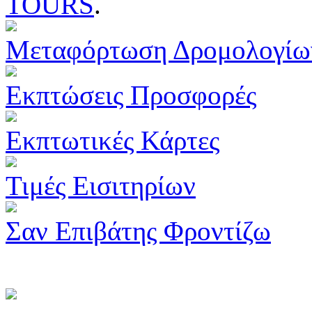
TOURS
.
Μεταφόρτωση Δρομολογίω
Εκπτώσεις Προσφορές
Εκπτωτικές Κάρτες
Τιμές Εισιτηρίων
Σαν Επιβάτης Φροντίζω