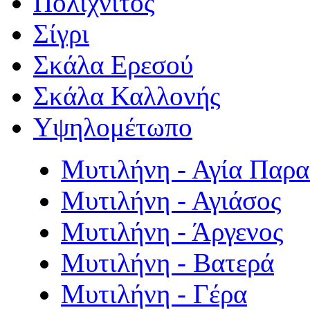
Πολιχνίτος
Σίγρι
Σκάλα Ερεσού
Σκάλα Καλλονής
Υψηλομέτωπο
Μυτιλήνη - Αγία Παρ
Μυτιλήνη - Αγιάσος
Μυτιλήνη - Άργενος
Μυτιλήνη - Βατερά
Μυτιλήνη - Γέρα