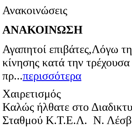
Ανακοινώσεις
ΑΝΑΚΟΙΝΩΣΗ
Αγαπητοί επιβάτες,Λόγω τη
κίνησης κατά την τρέχουσα
πρ...
περισσότερα
Χαιρετισμός
Καλώς ήλθατε στο Διαδικτ
Σταθμού Κ.Τ.Ε.Λ. Ν. Λέσβ