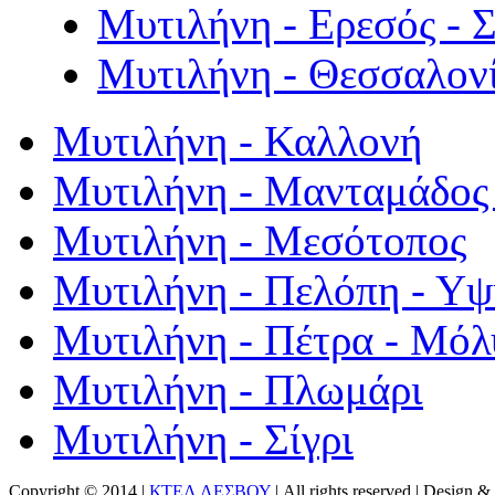
Μυτιλήνη - Ερεσός - 
Μυτιλήνη - Θεσσαλον
Μυτιλήνη - Καλλονή
Μυτιλήνη - Μανταμάδος 
Μυτιλήνη - Μεσότοπος
Μυτιλήνη - Πελόπη - Υ
Μυτιλήνη - Πέτρα - Μόλ
Μυτιλήνη - Πλωμάρι
Μυτιλήνη - Σίγρι
Copyright © 2014 |
ΚΤΕΛ ΛΕΣΒΟΥ
| All rights reserved | Design
& 