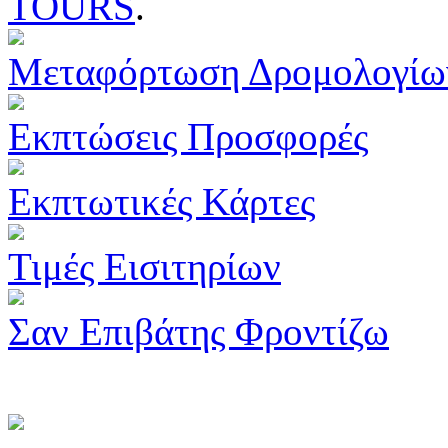
TOURS
.
Μεταφόρτωση Δρομολογίω
Εκπτώσεις Προσφορές
Εκπτωτικές Κάρτες
Τιμές Εισιτηρίων
Σαν Επιβάτης Φροντίζω