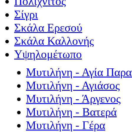
Πολιχνίτος
Σίγρι
Σκάλα Ερεσού
Σκάλα Καλλονής
Υψηλομέτωπο
Μυτιλήνη - Αγία Παρ
Μυτιλήνη - Αγιάσος
Μυτιλήνη - Άργενος
Μυτιλήνη - Βατερά
Μυτιλήνη - Γέρα