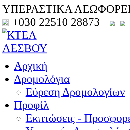
ΥΠΕΡΑΣΤΙΚΑ ΛΕΩΦΟΡΕ
+030 22510 28873
Αρχική
Δρομολόγια
Εύρεση Δρομολογίων
Προφίλ
Εκπτώσεις - Προσφορ