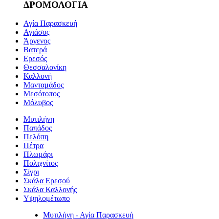
ΔΡΟΜΟΛΟΓΙΑ
Αγία Παρασκευή
Αγιάσος
Άργενος
Βατερά
Ερεσός
Θεσσαλονίκη
Καλλονή
Μανταμάδος
Μεσότοπος
Μόλυβος
Μυτιλήνη
Παπάδος
Πελόπη
Πέτρα
Πλωμάρι
Πολιχνίτος
Σίγρι
Σκάλα Ερεσού
Σκάλα Καλλονής
Υψηλομέτωπο
Μυτιλήνη - Αγία Παρασκευή