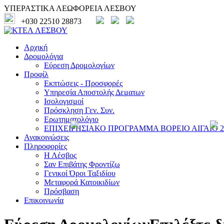
ΥΠΕΡΑΣΤΙΚΑ ΛΕΩΦΟΡΕΙΑ ΛΕΣΒΟΥ
+030 22510 28873
Αρχική
Δρομολόγια
Εύρεση Δρομολογίων
Προφίλ
Εκπτώσεις - Προσφορές
Υπηρεσία Αποστολής Δεματων
Ισολογισμοί
Πρόσκληση Γεν. Συν.
Ερωτηματολόγιο
ΕΠΙΧΕΙΡΗΣΙΑΚΟ ΠΡΟΓΡΑΜΜΑ ΒΟΡΕΙΟ ΑΙΓΑΙΟ 20
Ανακοινώσεις
Πληροφορίες
Η Λέσβος
Σαν Επιβάτης Φροντίζω
Γενικοί Όροι Ταξιδίου
Μεταφορά Κατοικιδίων
Πρόσβαση
Επικοινωνία