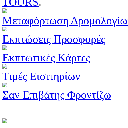
TOURS
.
Μεταφόρτωση Δρομολογίω
Εκπτώσεις Προσφορές
Εκπτωτικές Κάρτες
Τιμές Εισιτηρίων
Σαν Επιβάτης Φροντίζω