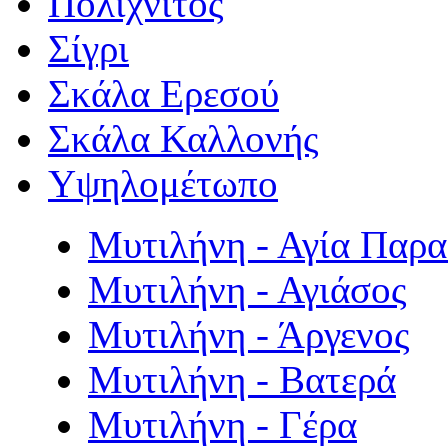
Πολιχνίτος
Σίγρι
Σκάλα Ερεσού
Σκάλα Καλλονής
Υψηλομέτωπο
Μυτιλήνη - Αγία Παρ
Μυτιλήνη - Αγιάσος
Μυτιλήνη - Άργενος
Μυτιλήνη - Βατερά
Μυτιλήνη - Γέρα