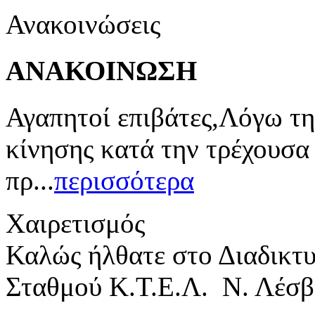
Ανακοινώσεις
ΑΝΑΚΟΙΝΩΣΗ
Αγαπητοί επιβάτες,Λόγω τη
κίνησης κατά την τρέχουσα
πρ...
περισσότερα
Χαιρετισμός
Καλώς ήλθατε στο Διαδικτ
Σταθμού Κ.Τ.Ε.Λ. Ν. Λέσβ