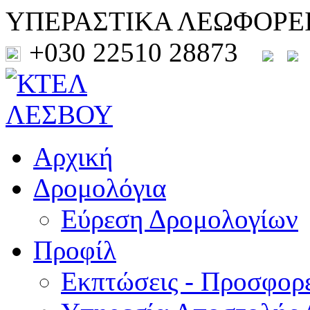
ΥΠΕΡΑΣΤΙΚΑ ΛΕΩΦΟΡΕ
+030 22510 28873
Αρχική
Δρομολόγια
Εύρεση Δρομολογίων
Προφίλ
Εκπτώσεις - Προσφορ