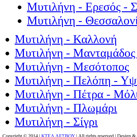
Μυτιλήνη - Ερεσός - 
Μυτιλήνη - Θεσσαλον
Μυτιλήνη - Καλλονή
Μυτιλήνη - Μανταμάδος 
Μυτιλήνη - Μεσότοπος
Μυτιλήνη - Πελόπη - Υ
Μυτιλήνη - Πέτρα - Μόλ
Μυτιλήνη - Πλωμάρι
Μυτιλήνη - Σίγρι
Copyright © 2014 |
ΚΤΕΛ ΛΕΣΒΟΥ
| All rights reserved | Design
& 