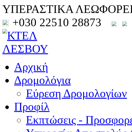
ΥΠΕΡΑΣΤΙΚΑ ΛΕΩΦΟΡΕ
+030 22510 28873
Αρχική
Δρομολόγια
Εύρεση Δρομολογίων
Προφίλ
Εκπτώσεις - Προσφορ