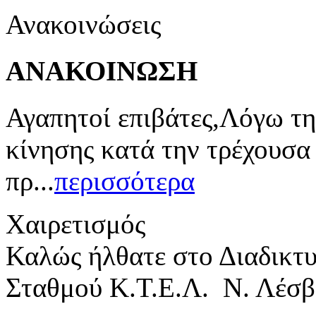
Ανακοινώσεις
ΑΝΑΚΟΙΝΩΣΗ
Αγαπητοί επιβάτες,Λόγω τη
κίνησης κατά την τρέχουσα
πρ...
περισσότερα
Χαιρετισμός
Καλώς ήλθατε στο Διαδικτ
Σταθμού Κ.Τ.Ε.Λ. Ν. Λέσβ