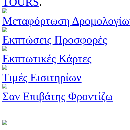
TOURS
.
Μεταφόρτωση Δρομολογίω
Εκπτώσεις Προσφορές
Εκπτωτικές Κάρτες
Τιμές Εισιτηρίων
Σαν Επιβάτης Φροντίζω