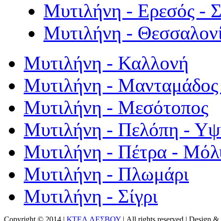
Μυτιλήνη - Ερεσός - 
Μυτιλήνη - Θεσσαλον
Μυτιλήνη - Καλλονή
Μυτιλήνη - Μανταμάδος 
Μυτιλήνη - Μεσότοπος
Μυτιλήνη - Πελόπη - Υ
Μυτιλήνη - Πέτρα - Μόλ
Μυτιλήνη - Πλωμάρι
Μυτιλήνη - Σίγρι
Copyright © 2014 |
ΚΤΕΛ ΛΕΣΒΟΥ
| All rights reserved | Design
& 