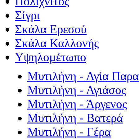
Πολιχνίτος
Σίγρι
Σκάλα Ερεσού
Σκάλα Καλλονής
Υψηλομέτωπο
Μυτιλήνη - Αγία Παρ
Μυτιλήνη - Αγιάσος
Μυτιλήνη - Άργενος
Μυτιλήνη - Βατερά
Μυτιλήνη - Γέρα