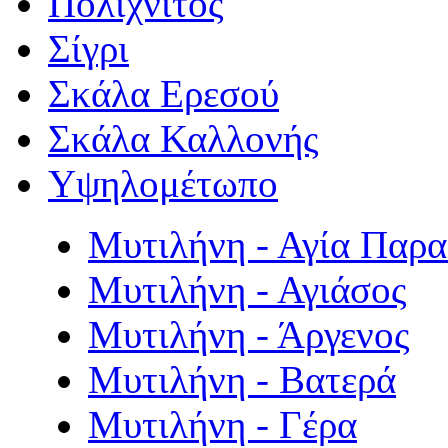
Πολιχνίτος
Σίγρι
Σκάλα Ερεσού
Σκάλα Καλλονής
Υψηλομέτωπο
Μυτιλήνη - Αγία Παρ
Μυτιλήνη - Αγιάσος
Μυτιλήνη - Άργενος
Μυτιλήνη - Βατερά
Μυτιλήνη - Γέρα