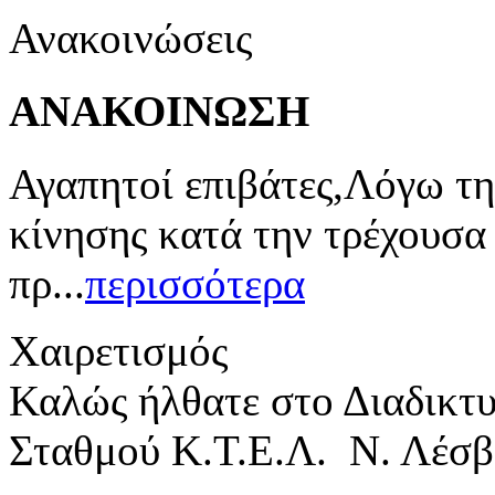
Ανακοινώσεις
ΑΝΑΚΟΙΝΩΣΗ
Αγαπητοί επιβάτες,Λόγω τη
κίνησης κατά την τρέχουσα
πρ...
περισσότερα
Χαιρετισμός
Καλώς ήλθατε στο Διαδικτ
Σταθμού Κ.Τ.Ε.Λ. Ν. Λέσβ