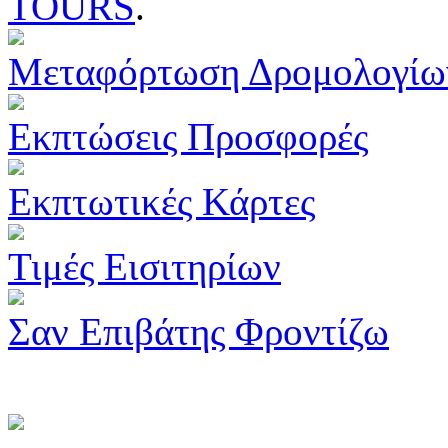
TOURS
.
Μεταφόρτωση Δρομολογίω
Εκπτώσεις Προσφορές
Εκπτωτικές Κάρτες
Τιμές Εισιτηρίων
Σαν Επιβάτης Φροντίζω