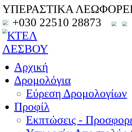
ΥΠΕΡΑΣΤΙΚΑ ΛΕΩΦΟΡΕ
+030 22510 28873
Αρχική
Δρομολόγια
Εύρεση Δρομολογίων
Προφίλ
Εκπτώσεις - Προσφορ