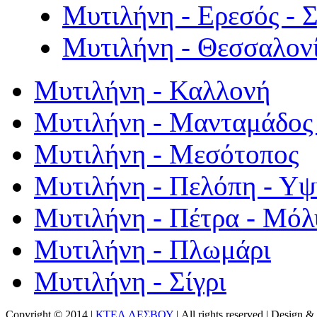
Μυτιλήνη - Ερεσός - 
Μυτιλήνη - Θεσσαλον
Μυτιλήνη - Καλλονή
Μυτιλήνη - Μανταμάδος 
Μυτιλήνη - Μεσότοπος
Μυτιλήνη - Πελόπη - Υ
Μυτιλήνη - Πέτρα - Μόλ
Μυτιλήνη - Πλωμάρι
Μυτιλήνη - Σίγρι
Copyright © 2014 |
ΚΤΕΛ ΛΕΣΒΟΥ
| All rights reserved | Design
& 