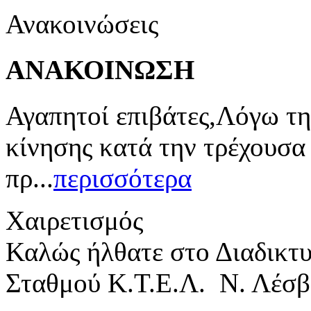
Ανακοινώσεις
ΑΝΑΚΟΙΝΩΣΗ
Αγαπητοί επιβάτες,Λόγω τη
κίνησης κατά την τρέχουσα
πρ...
περισσότερα
Χαιρετισμός
Καλώς ήλθατε στο Διαδικτ
Σταθμού Κ.Τ.Ε.Λ. Ν. Λέσβ