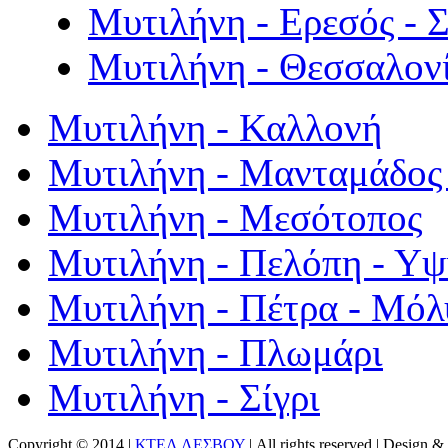
Μυτιλήνη - Ερεσός - 
Μυτιλήνη - Θεσσαλον
Μυτιλήνη - Καλλονή
Μυτιλήνη - Μανταμάδος 
Μυτιλήνη - Μεσότοπος
Μυτιλήνη - Πελόπη - Υ
Μυτιλήνη - Πέτρα - Μόλ
Μυτιλήνη - Πλωμάρι
Μυτιλήνη - Σίγρι
Copyright © 2014 |
ΚΤΕΛ ΛΕΣΒΟΥ
| All rights reserved | Design
& 