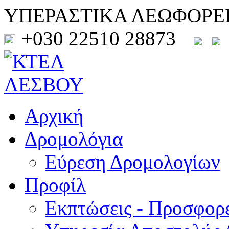
ΥΠΕΡΑΣΤΙΚΑ ΛΕΩΦΟΡΕ
+030 22510 28873
Αρχική
Δρομολόγια
Εύρεση Δρομολογίων
Προφίλ
Εκπτώσεις - Προσφορ