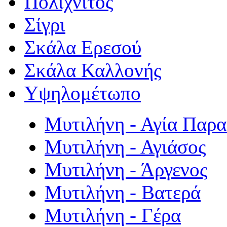
Πολιχνίτος
Σίγρι
Σκάλα Ερεσού
Σκάλα Καλλονής
Υψηλομέτωπο
Μυτιλήνη - Αγία Παρ
Μυτιλήνη - Αγιάσος
Μυτιλήνη - Άργενος
Μυτιλήνη - Βατερά
Μυτιλήνη - Γέρα