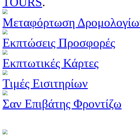
TOURS
.
Μεταφόρτωση Δρομολογίω
Εκπτώσεις Προσφορές
Εκπτωτικές Κάρτες
Τιμές Εισιτηρίων
Σαν Επιβάτης Φροντίζω