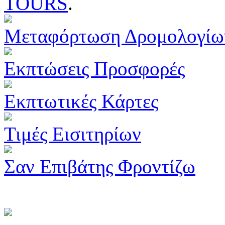
TOURS
.
Μεταφόρτωση Δρομολογίω
Εκπτώσεις Προσφορές
Εκπτωτικές Κάρτες
Τιμές Εισιτηρίων
Σαν Επιβάτης Φροντίζω