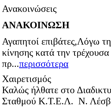
Ανακοινώσεις
ΑΝΑΚΟΙΝΩΣΗ
Αγαπητοί επιβάτες,Λόγω τη
κίνησης κατά την τρέχουσα
πρ...
περισσότερα
Χαιρετισμός
Καλώς ήλθατε στο Διαδικτ
Σταθμού Κ.Τ.Ε.Λ. Ν. Λέσβ