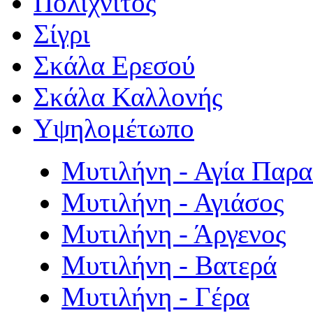
Πολιχνίτος
Σίγρι
Σκάλα Ερεσού
Σκάλα Καλλονής
Υψηλομέτωπο
Μυτιλήνη - Αγία Παρ
Μυτιλήνη - Αγιάσος
Μυτιλήνη - Άργενος
Μυτιλήνη - Βατερά
Μυτιλήνη - Γέρα