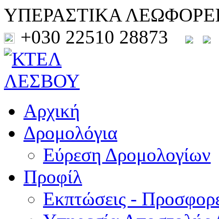
ΥΠΕΡΑΣΤΙΚΑ ΛΕΩΦΟΡΕ
+030 22510 28873
Αρχική
Δρομολόγια
Εύρεση Δρομολογίων
Προφίλ
Εκπτώσεις - Προσφορ