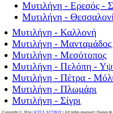
Μυτιλήνη - Ερεσός - 
Μυτιλήνη - Θεσσαλον
Μυτιλήνη - Καλλονή
Μυτιλήνη - Μανταμάδος 
Μυτιλήνη - Μεσότοπος
Μυτιλήνη - Πελόπη - Υ
Μυτιλήνη - Πέτρα - Μόλ
Μυτιλήνη - Πλωμάρι
Μυτιλήνη - Σίγρι
Copyright © 2014 |
ΚΤΕΛ ΛΕΣΒΟΥ
| All rights reserved | Design
& 