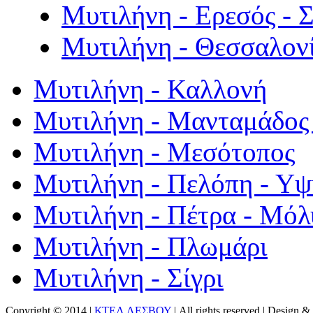
Μυτιλήνη - Ερεσός - 
Μυτιλήνη - Θεσσαλον
Μυτιλήνη - Καλλονή
Μυτιλήνη - Μανταμάδος 
Μυτιλήνη - Μεσότοπος
Μυτιλήνη - Πελόπη - Υ
Μυτιλήνη - Πέτρα - Μόλ
Μυτιλήνη - Πλωμάρι
Μυτιλήνη - Σίγρι
Copyright © 2014 |
ΚΤΕΛ ΛΕΣΒΟΥ
| All rights reserved | Design
& 