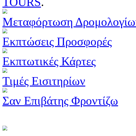
TOURS
.
Μεταφόρτωση Δρομολογίω
Εκπτώσεις Προσφορές
Εκπτωτικές Κάρτες
Τιμές Εισιτηρίων
Σαν Επιβάτης Φροντίζω