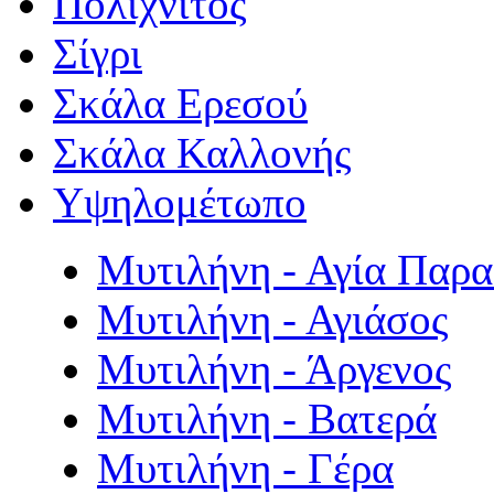
Πολιχνίτος
Σίγρι
Σκάλα Ερεσού
Σκάλα Καλλονής
Υψηλομέτωπο
Μυτιλήνη - Αγία Παρ
Μυτιλήνη - Αγιάσος
Μυτιλήνη - Άργενος
Μυτιλήνη - Βατερά
Μυτιλήνη - Γέρα