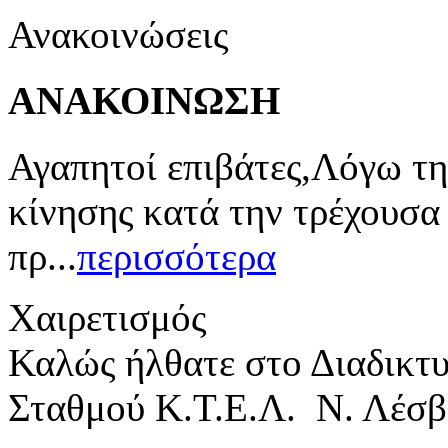
Ανακοινώσεις
ΑΝΑΚΟΙΝΩΣΗ
Αγαπητοί επιβάτες,Λόγω τη
κίνησης κατά την τρέχουσα
πρ...
περισσότερα
Χαιρετισμός
Καλώς ήλθατε στο Διαδικτ
Σταθμού Κ.Τ.Ε.Λ. Ν. Λέσβ