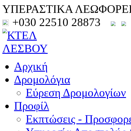
ΥΠΕΡΑΣΤΙΚΑ ΛΕΩΦΟΡΕ
+030 22510 28873
Αρχική
Δρομολόγια
Εύρεση Δρομολογίων
Προφίλ
Εκπτώσεις - Προσφορ