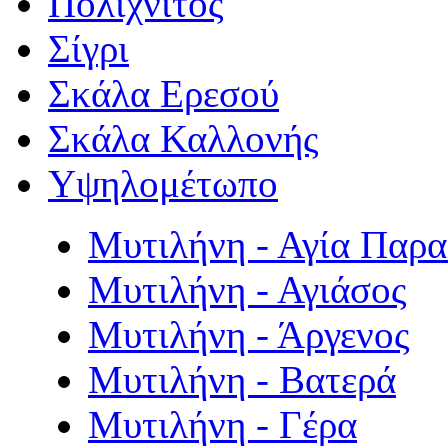
Πολιχνίτος
Σίγρι
Σκάλα Ερεσού
Σκάλα Καλλονής
Υψηλομέτωπο
Μυτιλήνη - Αγία Παρ
Μυτιλήνη - Αγιάσος
Μυτιλήνη - Άργενος
Μυτιλήνη - Βατερά
Μυτιλήνη - Γέρα