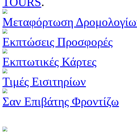
TOURS
.
Μεταφόρτωση Δρομολογίω
Εκπτώσεις Προσφορές
Εκπτωτικές Κάρτες
Τιμές Εισιτηρίων
Σαν Επιβάτης Φροντίζω