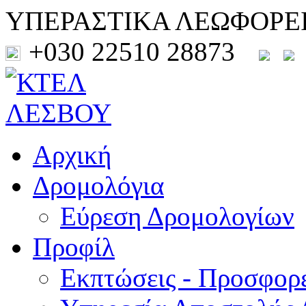
ΥΠΕΡΑΣΤΙΚΑ ΛΕΩΦΟΡΕ
+030 22510 28873
Αρχική
Δρομολόγια
Εύρεση Δρομολογίων
Προφίλ
Εκπτώσεις - Προσφορ