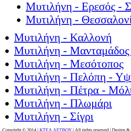
Μυτιλήνη - Ερεσός - 
Μυτιλήνη - Θεσσαλον
Μυτιλήνη - Καλλονή
Μυτιλήνη - Μανταμάδος 
Μυτιλήνη - Μεσότοπος
Μυτιλήνη - Πελόπη - Υ
Μυτιλήνη - Πέτρα - Μόλ
Μυτιλήνη - Πλωμάρι
Μυτιλήνη - Σίγρι
Copyright © 2014 |
ΚΤΕΛ ΛΕΣΒΟΥ
| All rights reserved | Design
& 