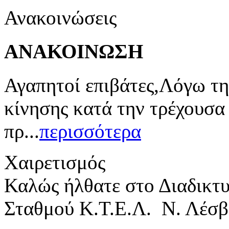
Ανακοινώσεις
ΑΝΑΚΟΙΝΩΣΗ
Αγαπητοί επιβάτες,Λόγω τη
κίνησης κατά την τρέχουσα
πρ...
περισσότερα
Χαιρετισμός
Καλώς ήλθατε στο Διαδικτ
Σταθμού Κ.Τ.Ε.Λ. Ν. Λέσβ