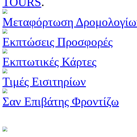
TOURS
.
Μεταφόρτωση Δρομολογίω
Εκπτώσεις Προσφορές
Εκπτωτικές Κάρτες
Τιμές Εισιτηρίων
Σαν Επιβάτης Φροντίζω