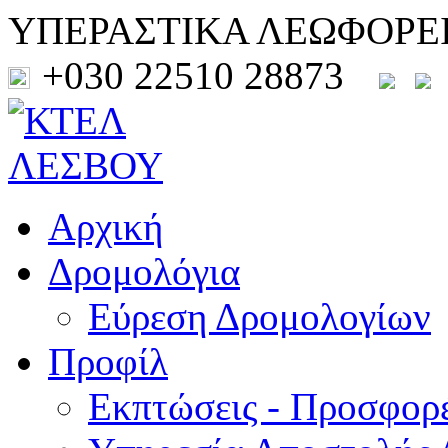
ΥΠΕΡΑΣΤΙΚΑ ΛΕΩΦΟΡΕ
+030 22510 28873
Αρχική
Δρομολόγια
Εύρεση Δρομολογίων
Προφίλ
Εκπτώσεις - Προσφορ