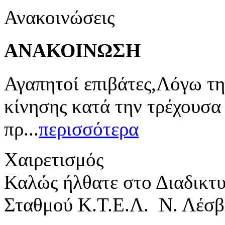
Ανακοινώσεις
ΑΝΑΚΟΙΝΩΣΗ
Αγαπητοί επιβάτες,Λόγω τη
κίνησης κατά την τρέχουσα
πρ...
περισσότερα
Χαιρετισμός
Καλώς ήλθατε στο Διαδικτ
Σταθμού Κ.Τ.Ε.Λ. Ν. Λέσβ