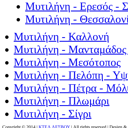
Μυτιλήνη - Ερεσός - 
Μυτιλήνη - Θεσσαλον
Μυτιλήνη - Καλλονή
Μυτιλήνη - Μανταμάδος 
Μυτιλήνη - Μεσότοπος
Μυτιλήνη - Πελόπη - Υ
Μυτιλήνη - Πέτρα - Μόλ
Μυτιλήνη - Πλωμάρι
Μυτιλήνη - Σίγρι
Copyright © 2014 |
ΚΤΕΛ ΛΕΣΒΟΥ
| All rights reserved | Design
& 