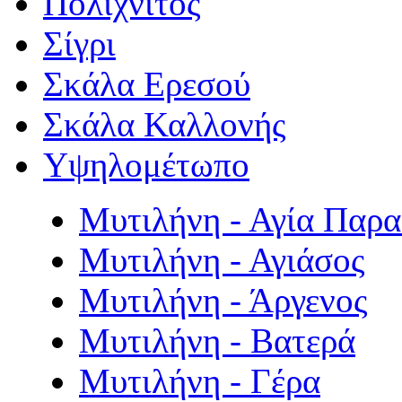
Πολιχνίτος
Σίγρι
Σκάλα Ερεσού
Σκάλα Καλλονής
Υψηλομέτωπο
Μυτιλήνη - Αγία Παρ
Μυτιλήνη - Αγιάσος
Μυτιλήνη - Άργενος
Μυτιλήνη - Βατερά
Μυτιλήνη - Γέρα