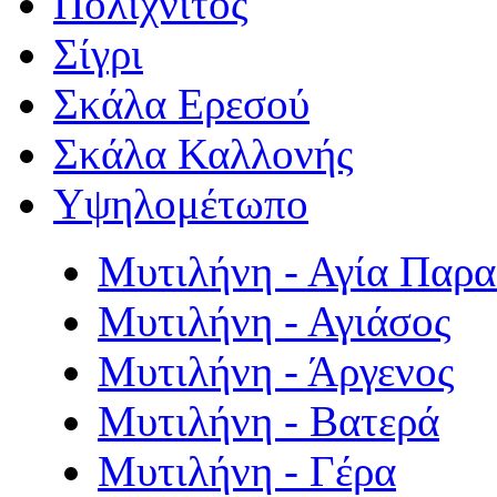
Πολιχνίτος
Σίγρι
Σκάλα Ερεσού
Σκάλα Καλλονής
Υψηλομέτωπο
Μυτιλήνη - Αγία Παρ
Μυτιλήνη - Αγιάσος
Μυτιλήνη - Άργενος
Μυτιλήνη - Βατερά
Μυτιλήνη - Γέρα