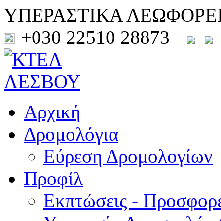
ΥΠΕΡΑΣΤΙΚΑ ΛΕΩΦΟΡΕ
+030 22510 28873
Αρχική
Δρομολόγια
Εύρεση Δρομολογίων
Προφίλ
Εκπτώσεις - Προσφορ