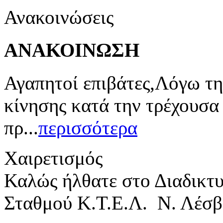
Ανακοινώσεις
ΑΝΑΚΟΙΝΩΣΗ
Αγαπητοί επιβάτες,Λόγω τη
κίνησης κατά την τρέχουσα
πρ...
περισσότερα
Χαιρετισμός
Καλώς ήλθατε στο Διαδικτ
Σταθμού Κ.Τ.Ε.Λ. Ν. Λέσβ