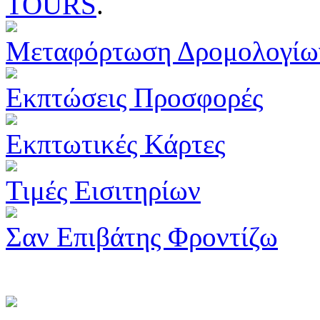
TOURS
.
Μεταφόρτωση Δρομολογίω
Εκπτώσεις Προσφορές
Εκπτωτικές Κάρτες
Τιμές Εισιτηρίων
Σαν Επιβάτης Φροντίζω