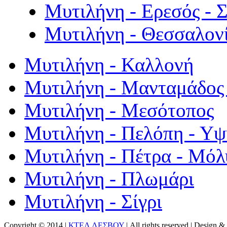
Μυτιλήνη - Ερεσός - 
Μυτιλήνη - Θεσσαλον
Μυτιλήνη - Καλλονή
Μυτιλήνη - Μανταμάδος 
Μυτιλήνη - Μεσότοπος
Μυτιλήνη - Πελόπη - Υ
Μυτιλήνη - Πέτρα - Μόλ
Μυτιλήνη - Πλωμάρι
Μυτιλήνη - Σίγρι
Copyright © 2014 |
ΚΤΕΛ ΛΕΣΒΟΥ
| All rights reserved | Design
& 