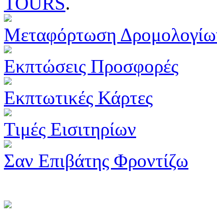
TOURS
.
Μεταφόρτωση Δρομολογίω
Εκπτώσεις Προσφορές
Εκπτωτικές Κάρτες
Τιμές Εισιτηρίων
Σαν Επιβάτης Φροντίζω