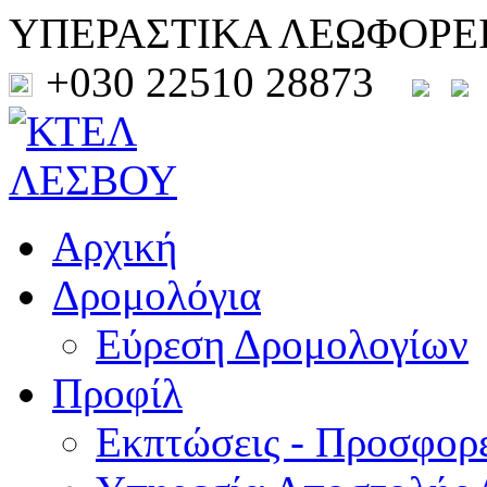
ΥΠΕΡΑΣΤΙΚΑ ΛΕΩΦΟΡΕ
+030 22510 28873
Αρχική
Δρομολόγια
Εύρεση Δρομολογίων
Προφίλ
Εκπτώσεις - Προσφορ