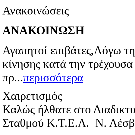
Ανακοινώσεις
ΑΝΑΚΟΙΝΩΣΗ
Αγαπητοί επιβάτες,Λόγω τη
κίνησης κατά την τρέχουσα
πρ...
περισσότερα
Χαιρετισμός
Καλώς ήλθατε στο Διαδικτ
Σταθμού Κ.Τ.Ε.Λ. Ν. Λέσβ