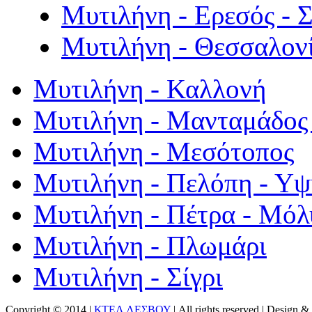
Μυτιλήνη - Ερεσός - 
Μυτιλήνη - Θεσσαλον
Μυτιλήνη - Καλλονή
Μυτιλήνη - Μανταμάδος 
Μυτιλήνη - Μεσότοπος
Μυτιλήνη - Πελόπη - Υ
Μυτιλήνη - Πέτρα - Μόλ
Μυτιλήνη - Πλωμάρι
Μυτιλήνη - Σίγρι
Copyright © 2014 |
ΚΤΕΛ ΛΕΣΒΟΥ
| All rights reserved | Design
& 