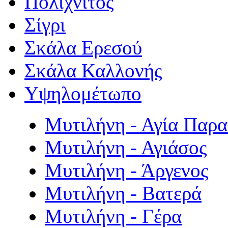
Πολιχνίτος
Σίγρι
Σκάλα Ερεσού
Σκάλα Καλλονής
Υψηλομέτωπο
Μυτιλήνη - Αγία Παρ
Μυτιλήνη - Αγιάσος
Μυτιλήνη - Άργενος
Μυτιλήνη - Βατερά
Μυτιλήνη - Γέρα