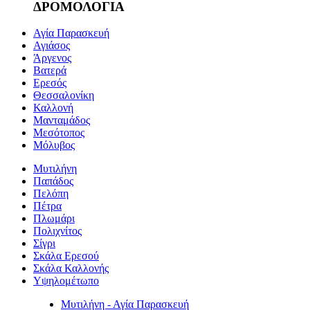
ΔΡΟΜΟΛΟΓΙΑ
Αγία Παρασκευή
Αγιάσος
Άργενος
Βατερά
Ερεσός
Θεσσαλονίκη
Καλλονή
Μανταμάδος
Μεσότοπος
Μόλυβος
Μυτιλήνη
Παπάδος
Πελόπη
Πέτρα
Πλωμάρι
Πολιχνίτος
Σίγρι
Σκάλα Ερεσού
Σκάλα Καλλονής
Υψηλομέτωπο
Μυτιλήνη - Αγία Παρασκευή