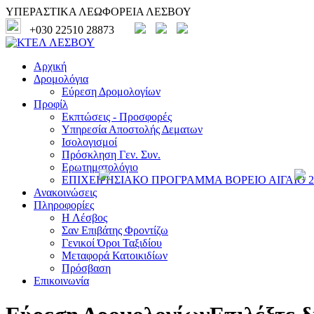
ΥΠΕΡΑΣΤΙΚΑ ΛΕΩΦΟΡΕΙΑ ΛΕΣΒΟΥ
+030 22510 28873
Αρχική
Δρομολόγια
Εύρεση Δρομολογίων
Προφίλ
Εκπτώσεις - Προσφορές
Υπηρεσία Αποστολής Δεματων
Ισολογισμοί
Πρόσκληση Γεν. Συν.
Ερωτηματολόγιο
ΕΠΙΧΕΙΡΗΣΙΑΚΟ ΠΡΟΓΡΑΜΜΑ ΒΟΡΕΙΟ ΑΙΓΑΙΟ 20
Ανακοινώσεις
Πληροφορίες
Η Λέσβος
Σαν Επιβάτης Φροντίζω
Γενικοί Όροι Ταξιδίου
Μεταφορά Κατοικιδίων
Πρόσβαση
Επικοινωνία