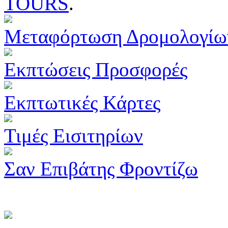
TOURS
.
Μεταφόρτωση Δρομολογίω
Εκπτώσεις Προσφορές
Εκπτωτικές Κάρτες
Τιμές Εισιτηρίων
Σαν Επιβάτης Φροντίζω