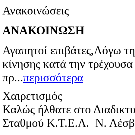
Ανακοινώσεις
ΑΝΑΚΟΙΝΩΣΗ
Αγαπητοί επιβάτες,Λόγω τη
κίνησης κατά την τρέχουσα
πρ...
περισσότερα
Χαιρετισμός
Καλώς ήλθατε στο Διαδικτ
Σταθμού Κ.Τ.Ε.Λ. Ν. Λέσβ