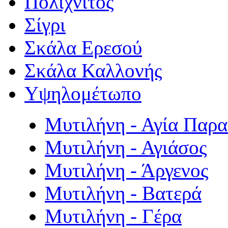
Πολιχνίτος
Σίγρι
Σκάλα Ερεσού
Σκάλα Καλλονής
Υψηλομέτωπο
Μυτιλήνη - Αγία Παρ
Μυτιλήνη - Αγιάσος
Μυτιλήνη - Άργενος
Μυτιλήνη - Βατερά
Μυτιλήνη - Γέρα