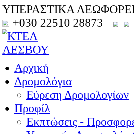
ΥΠΕΡΑΣΤΙΚΑ ΛΕΩΦΟΡΕ
+030 22510 28873
Αρχική
Δρομολόγια
Εύρεση Δρομολογίων
Προφίλ
Εκπτώσεις - Προσφορ