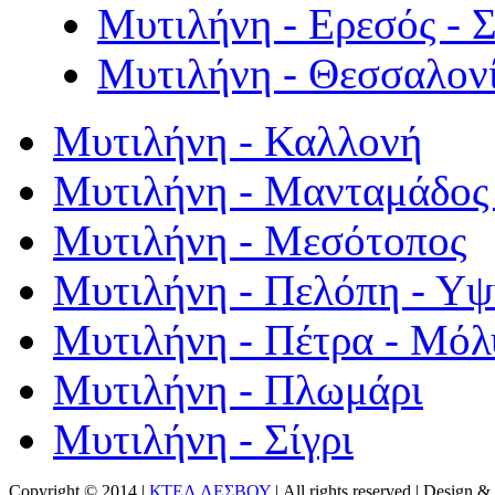
Μυτιλήνη - Ερεσός - 
Μυτιλήνη - Θεσσαλον
Μυτιλήνη - Καλλονή
Μυτιλήνη - Μανταμάδος 
Μυτιλήνη - Μεσότοπος
Μυτιλήνη - Πελόπη - Υ
Μυτιλήνη - Πέτρα - Μόλ
Μυτιλήνη - Πλωμάρι
Μυτιλήνη - Σίγρι
Copyright © 2014 |
ΚΤΕΛ ΛΕΣΒΟΥ
| All rights reserved | Design
& 