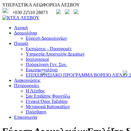
ΥΠΕΡΑΣΤΙΚΑ ΛΕΩΦΟΡΕΙΑ ΛΕΣΒΟΥ
+030 22510 28873
Αρχική
Δρομολόγια
Εύρεση Δρομολογίων
Προφίλ
Εκπτώσεις - Προσφορές
Υπηρεσία Αποστολής Δεματων
Ισολογισμοί
Πρόσκληση Γεν. Συν.
Ερωτηματολόγιο
ΕΠΙΧΕΙΡΗΣΙΑΚΟ ΠΡΟΓΡΑΜΜΑ ΒΟΡΕΙΟ ΑΙΓΑΙΟ 20
Ανακοινώσεις
Πληροφορίες
Η Λέσβος
Σαν Επιβάτης Φροντίζω
Γενικοί Όροι Ταξιδίου
Μεταφορά Κατοικιδίων
Πρόσβαση
Επικοινωνία