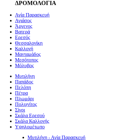
ΔΡΟΜΟΛΟΓΙΑ
Αγία Παρασκευή
Αγιάσος
Άργενος
Βατερά
Ερεσός
Θεσσαλονίκη
Καλλονή
Μανταμάδος
Μεσότοπος
Μόλυβος
Μυτιλήνη
Παπάδος
Πελόπη
Πέτρα
Πλωμάρι
Πολιχνίτος
Σίγρι
Σκάλα Ερεσού
Σκάλα Καλλονής
Υψηλομέτωπο
Μυτιλήνη - Αγία Παρασκευή