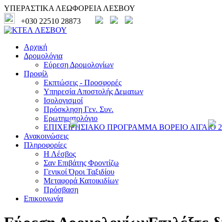
ΥΠΕΡΑΣΤΙΚΑ ΛΕΩΦΟΡΕΙΑ ΛΕΣΒΟΥ
+030 22510 28873
Αρχική
Δρομολόγια
Εύρεση Δρομολογίων
Προφίλ
Εκπτώσεις - Προσφορές
Υπηρεσία Αποστολής Δεματων
Ισολογισμοί
Πρόσκληση Γεν. Συν.
Ερωτηματολόγιο
ΕΠΙΧΕΙΡΗΣΙΑΚΟ ΠΡΟΓΡΑΜΜΑ ΒΟΡΕΙΟ ΑΙΓΑΙΟ 20
Ανακοινώσεις
Πληροφορίες
Η Λέσβος
Σαν Επιβάτης Φροντίζω
Γενικοί Όροι Ταξιδίου
Μεταφορά Κατοικιδίων
Πρόσβαση
Επικοινωνία