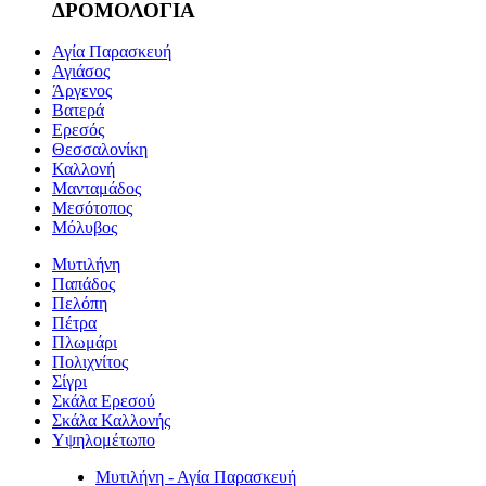
ΔΡΟΜΟΛΟΓΙΑ
Αγία Παρασκευή
Αγιάσος
Άργενος
Βατερά
Ερεσός
Θεσσαλονίκη
Καλλονή
Μανταμάδος
Μεσότοπος
Μόλυβος
Μυτιλήνη
Παπάδος
Πελόπη
Πέτρα
Πλωμάρι
Πολιχνίτος
Σίγρι
Σκάλα Ερεσού
Σκάλα Καλλονής
Υψηλομέτωπο
Μυτιλήνη - Αγία Παρασκευή