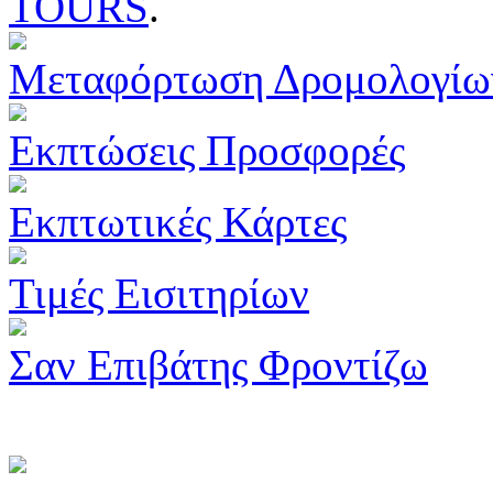
TOURS
.
Μεταφόρτωση Δρομολογίω
Εκπτώσεις Προσφορές
Εκπτωτικές Κάρτες
Τιμές Εισιτηρίων
Σαν Επιβάτης Φροντίζω