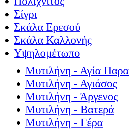
Πολιχνίτος
Σίγρι
Σκάλα Ερεσού
Σκάλα Καλλονής
Υψηλομέτωπο
Μυτιλήνη - Αγία Παρ
Μυτιλήνη - Αγιάσος
Μυτιλήνη - Άργενος
Μυτιλήνη - Βατερά
Μυτιλήνη - Γέρα