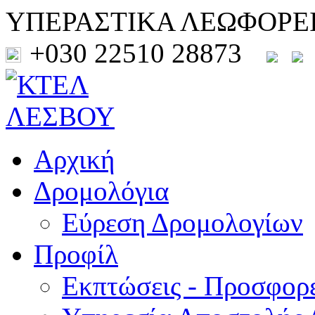
ΥΠΕΡΑΣΤΙΚΑ ΛΕΩΦΟΡΕ
+030 22510 28873
Αρχική
Δρομολόγια
Εύρεση Δρομολογίων
Προφίλ
Εκπτώσεις - Προσφορ