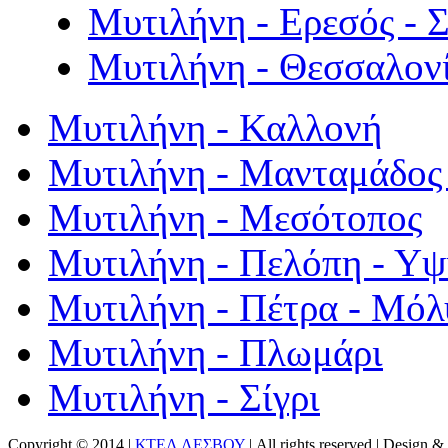
Μυτιλήνη - Ερεσός - 
Μυτιλήνη - Θεσσαλον
Μυτιλήνη - Καλλονή
Μυτιλήνη - Μανταμάδος 
Μυτιλήνη - Μεσότοπος
Μυτιλήνη - Πελόπη - Υ
Μυτιλήνη - Πέτρα - Μόλ
Μυτιλήνη - Πλωμάρι
Μυτιλήνη - Σίγρι
Copyright © 2014 |
ΚΤΕΛ ΛΕΣΒΟΥ
| All rights reserved | Design
& 