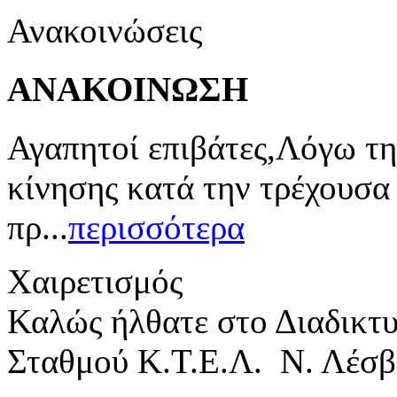
Ανακοινώσεις
ΑΝΑΚΟΙΝΩΣΗ
Αγαπητοί επιβάτες,Λόγω τη
κίνησης κατά την τρέχουσα
πρ...
περισσότερα
Χαιρετισμός
Καλώς ήλθατε στο Διαδικτ
Σταθμού Κ.Τ.Ε.Λ. Ν. Λέσβ