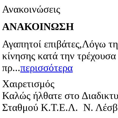
Ανακοινώσεις
ΑΝΑΚΟΙΝΩΣΗ
Αγαπητοί επιβάτες,Λόγω τη
κίνησης κατά την τρέχουσα
πρ...
περισσότερα
Χαιρετισμός
Καλώς ήλθατε στο Διαδικτ
Σταθμού Κ.Τ.Ε.Λ. Ν. Λέσβ