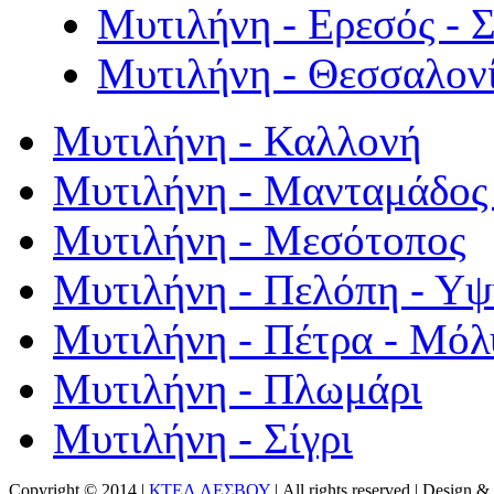
Μυτιλήνη - Ερεσός - 
Μυτιλήνη - Θεσσαλον
Μυτιλήνη - Καλλονή
Μυτιλήνη - Μανταμάδος 
Μυτιλήνη - Μεσότοπος
Μυτιλήνη - Πελόπη - Υ
Μυτιλήνη - Πέτρα - Μόλ
Μυτιλήνη - Πλωμάρι
Μυτιλήνη - Σίγρι
Copyright © 2014 |
ΚΤΕΛ ΛΕΣΒΟΥ
| All rights reserved | Design
& 