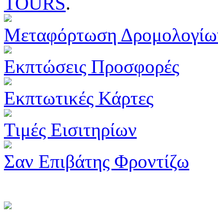
TOURS
.
Μεταφόρτωση Δρομολογίω
Εκπτώσεις Προσφορές
Εκπτωτικές Κάρτες
Τιμές Εισιτηρίων
Σαν Επιβάτης Φροντίζω