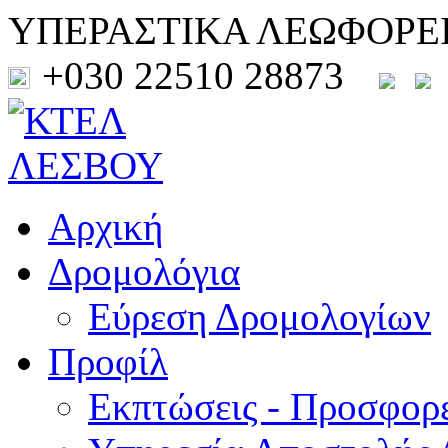
ΥΠΕΡΑΣΤΙΚΑ ΛΕΩΦΟΡΕ
+030 22510 28873
Αρχική
Δρομολόγια
Εύρεση Δρομολογίων
Προφίλ
Εκπτώσεις - Προσφορ