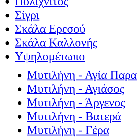
Πολιχνίτος
Σίγρι
Σκάλα Ερεσού
Σκάλα Καλλονής
Υψηλομέτωπο
Μυτιλήνη - Αγία Παρ
Μυτιλήνη - Αγιάσος
Μυτιλήνη - Άργενος
Μυτιλήνη - Βατερά
Μυτιλήνη - Γέρα