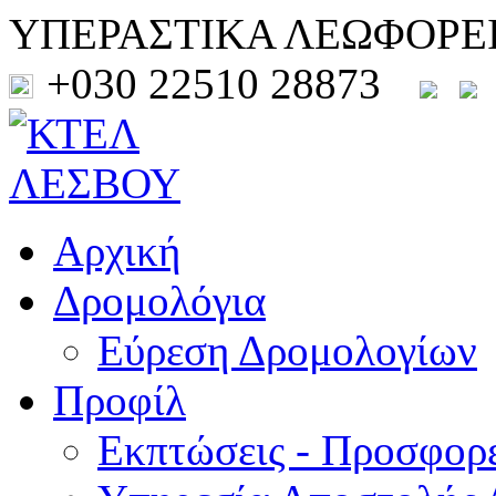
ΥΠΕΡΑΣΤΙΚΑ ΛΕΩΦΟΡΕ
+030 22510 28873
Αρχική
Δρομολόγια
Εύρεση Δρομολογίων
Προφίλ
Εκπτώσεις - Προσφορ