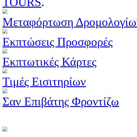
TOURS
.
Μεταφόρτωση Δρομολογίω
Εκπτώσεις Προσφορές
Εκπτωτικές Κάρτες
Τιμές Εισιτηρίων
Σαν Επιβάτης Φροντίζω