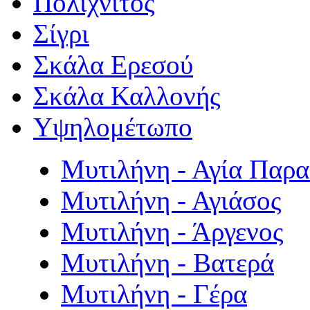
Πολιχνίτος
Σίγρι
Σκάλα Ερεσού
Σκάλα Καλλονής
Υψηλομέτωπο
Μυτιλήνη - Αγία Παρ
Μυτιλήνη - Αγιάσος
Μυτιλήνη - Άργενος
Μυτιλήνη - Βατερά
Μυτιλήνη - Γέρα