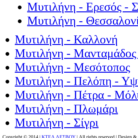
Μυτιλήνη - Ερεσός - 
Μυτιλήνη - Θεσσαλον
Μυτιλήνη - Καλλονή
Μυτιλήνη - Μανταμάδος 
Μυτιλήνη - Μεσότοπος
Μυτιλήνη - Πελόπη - Υ
Μυτιλήνη - Πέτρα - Μόλ
Μυτιλήνη - Πλωμάρι
Μυτιλήνη - Σίγρι
Copyright © 2014 |
ΚΤΕΛ ΛΕΣΒΟΥ
| All rights reserved | Design
& 