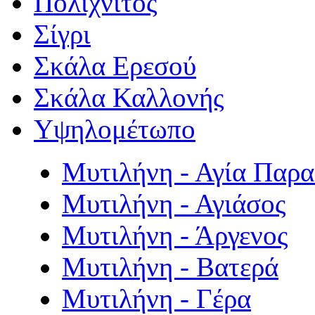
Πολιχνίτος
Σίγρι
Σκάλα Ερεσού
Σκάλα Καλλονής
Υψηλομέτωπο
Μυτιλήνη - Αγία Παρ
Μυτιλήνη - Αγιάσος
Μυτιλήνη - Άργενος
Μυτιλήνη - Βατερά
Μυτιλήνη - Γέρα