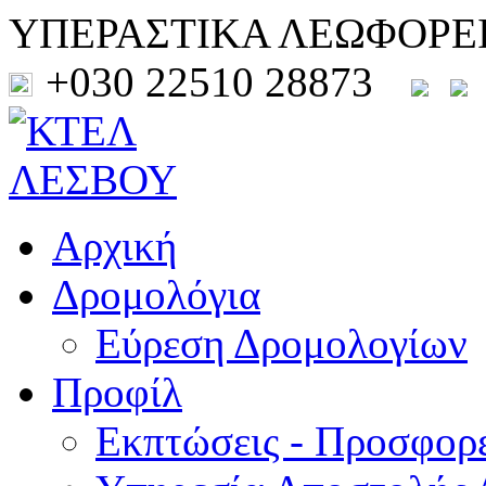
ΥΠΕΡΑΣΤΙΚΑ ΛΕΩΦΟΡΕ
+030 22510 28873
Αρχική
Δρομολόγια
Εύρεση Δρομολογίων
Προφίλ
Εκπτώσεις - Προσφορ