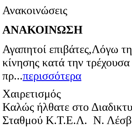
Ανακοινώσεις
ΑΝΑΚΟΙΝΩΣΗ
Αγαπητοί επιβάτες,Λόγω τη
κίνησης κατά την τρέχουσα
πρ...
περισσότερα
Χαιρετισμός
Καλώς ήλθατε στο Διαδικτ
Σταθμού Κ.Τ.Ε.Λ. Ν. Λέσβ