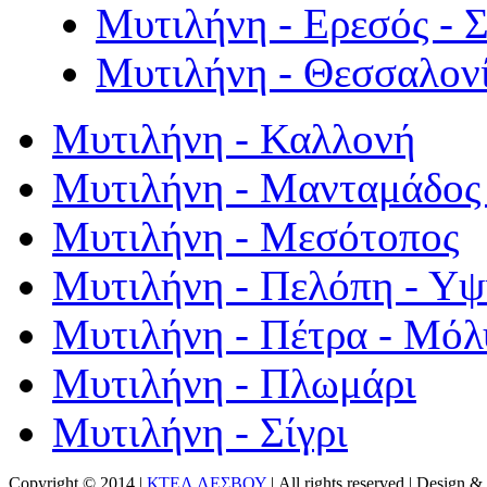
Μυτιλήνη - Ερεσός - 
Μυτιλήνη - Θεσσαλον
Μυτιλήνη - Καλλονή
Μυτιλήνη - Μανταμάδος 
Μυτιλήνη - Μεσότοπος
Μυτιλήνη - Πελόπη - Υ
Μυτιλήνη - Πέτρα - Μόλ
Μυτιλήνη - Πλωμάρι
Μυτιλήνη - Σίγρι
Copyright © 2014 |
ΚΤΕΛ ΛΕΣΒΟΥ
| All rights reserved | Design
& 