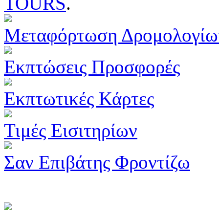
TOURS
.
Μεταφόρτωση Δρομολογίω
Εκπτώσεις Προσφορές
Εκπτωτικές Κάρτες
Τιμές Εισιτηρίων
Σαν Επιβάτης Φροντίζω