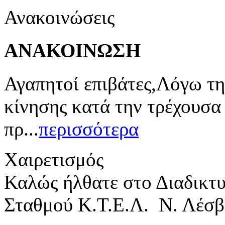
Ανακοινώσεις
ΑΝΑΚΟΙΝΩΣΗ
Αγαπητοί επιβάτες,Λόγω τη
κίνησης κατά την τρέχουσα
πρ...
περισσότερα
Χαιρετισμός
Καλώς ήλθατε στο Διαδικτ
Σταθμού Κ.Τ.Ε.Λ. Ν. Λέσβ