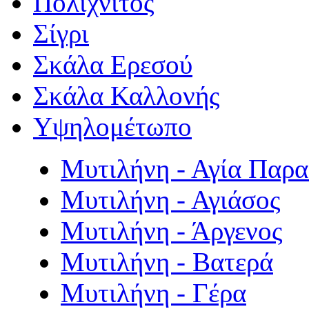
Πολιχνίτος
Σίγρι
Σκάλα Ερεσού
Σκάλα Καλλονής
Υψηλομέτωπο
Μυτιλήνη - Αγία Παρ
Μυτιλήνη - Αγιάσος
Μυτιλήνη - Άργενος
Μυτιλήνη - Βατερά
Μυτιλήνη - Γέρα