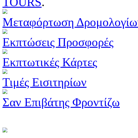
TOURS
.
Μεταφόρτωση Δρομολογίω
Εκπτώσεις Προσφορές
Εκπτωτικές Κάρτες
Τιμές Εισιτηρίων
Σαν Επιβάτης Φροντίζω