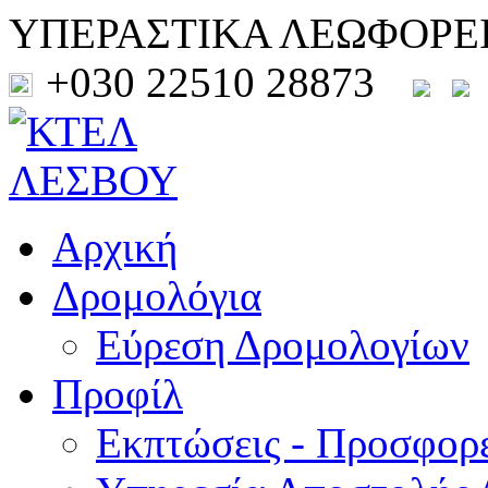
ΥΠΕΡΑΣΤΙΚΑ ΛΕΩΦΟΡΕ
+030 22510 28873
Αρχική
Δρομολόγια
Εύρεση Δρομολογίων
Προφίλ
Εκπτώσεις - Προσφορ