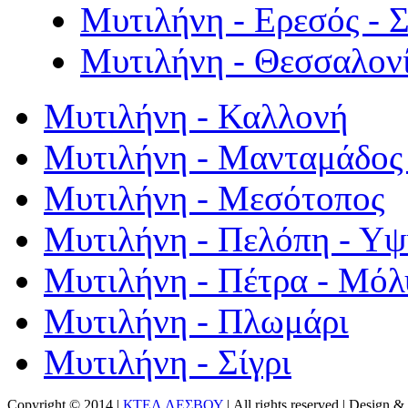
Μυτιλήνη - Ερεσός - 
Μυτιλήνη - Θεσσαλον
Μυτιλήνη - Καλλονή
Μυτιλήνη - Μανταμάδος 
Μυτιλήνη - Μεσότοπος
Μυτιλήνη - Πελόπη - Υ
Μυτιλήνη - Πέτρα - Μόλ
Μυτιλήνη - Πλωμάρι
Μυτιλήνη - Σίγρι
Copyright © 2014 |
ΚΤΕΛ ΛΕΣΒΟΥ
| All rights reserved | Design
& 